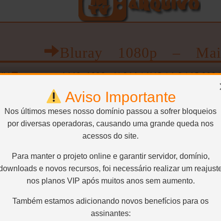
Bluray 1080p – Mai
KV
Qualidade:
1440×1080 – H.264 / AVC / 4:3 / 15.000
/ 48 kHz / 484 kbps
Audio2:
Português – Dublagem Cláss
Aviso Importante
680 kbps
Audio4:
Inglês – AC3 / 2.0 / 48 kHz / 192 kbps
Legenda3:
English Subs – ASS
Nos últimos meses nosso domínio passou a sofrer bloqueios
por diversas operadoras, causando uma grande queda nos
Bluray 1080p – Méd
acessos do site.
KV
Qualidade:
1440×1080 – H.264 / AVC / 4:3 / 8.219 
Para manter o projeto online e garantir servidor, domínio,
/ 48 kHz / 484 kbps
Audio2:
Português – Dublagem Cláss
downloads e novos recursos, foi necessário realizar um reajust
680 kbps
Audio4:
Inglês – AC3 / 2.0 / 48 kHz / 192 kbps
nos planos VIP após muitos anos sem aumento.
Legenda3:
English Subs – ASS
Também estamos adicionando novos benefícios para os
Bluray 1080p – Men
assinantes: