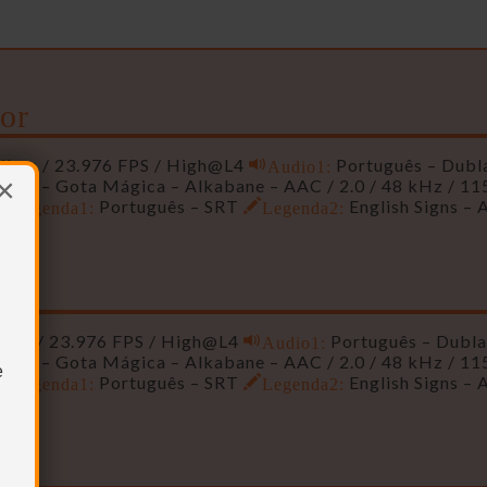
or
 Kbps / 23.976 FPS / High@L4
Audio1:
Português – Dub
×
ica – Gota Mágica – Alkabane – AAC / 2.0 / 48 kHz / 11
Legenda1:
Português – SRT
Legenda2:
English Signs – 
io
Kbps / 23.976 FPS / High@L4
Audio1:
Português – Dubl
ica – Gota Mágica – Alkabane – AAC / 2.0 / 48 kHz / 11
e
Legenda1:
Português – SRT
Legenda2:
English Signs – 
or