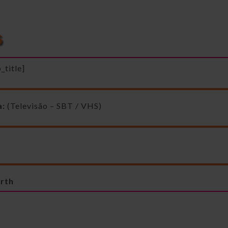
_title]
a:
(Televisão – SBT / VHS)
rth