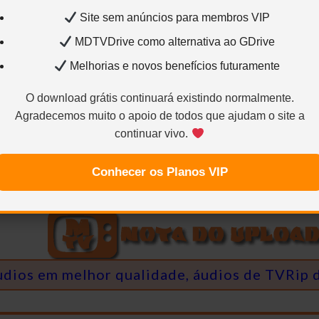
Site sem anúncios para membros VIP
KV
Qualidade:
1440×1080 – H.264 / AVC / 4:3 / 8.219 
/ 48 kHz / 484 kbps
Audio2:
Português – Dublagem Cláss
MDTVDrive como alternativa ao GDrive
680 kbps
Audio4:
Inglês – AC3 / 2.0 / 48 kHz / 192 kbps
Legenda3:
English Subs – ASS
Melhorias e novos benefícios futuramente
O download grátis continuará existindo normalmente.
Agradecemos muito o apoio de todos que ajudam o site a
continuar vivo.
al
CaNNIBal (
Remasterizadores
Rokum
Crédito Áudios novos
Conhecer os Planos VIP
udios em melhor qualidade, áudios de TVRip 