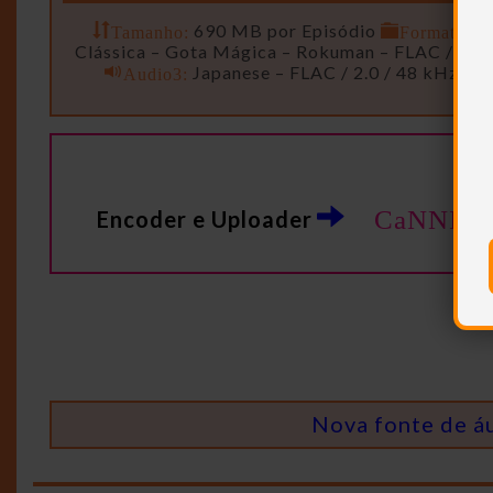
Tamanho:
690 MB por Episódio
Formato:
M
Clássica – Gota Mágica – Rokuman – FLAC / 2.0 
Audio3:
Japanese – FLAC / 2.0 / 48 kHz / 
CaNNIB
Encoder e Uploader
Nova fonte de á