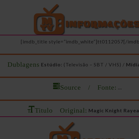
[imdb_title style=”imdb_white”]tt0112057[/imdb
s Dublagens
Estúdio:
(Televisão – SBT / VHS) /
Mídi
Source / Fonte:
…
Titulo Original:
Magic Knight Rayea