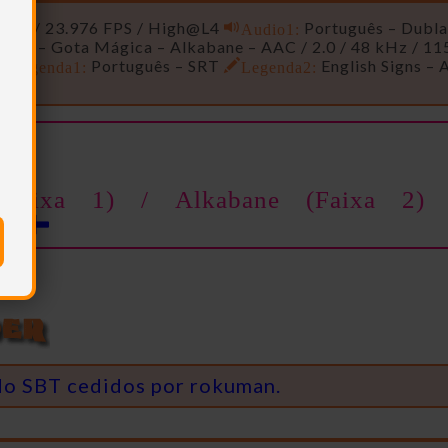
Kbps / 23.976 FPS / High@L4
Audio1:
Português – Dubl
ica – Gota Mágica – Alkabane – AAC / 2.0 / 48 kHz / 11
Legenda1:
Português – SRT
Legenda2:
English Signs – 
Faixa 1) / Alkabane (Faixa 2
an
do SBT cedidos por rokuman.