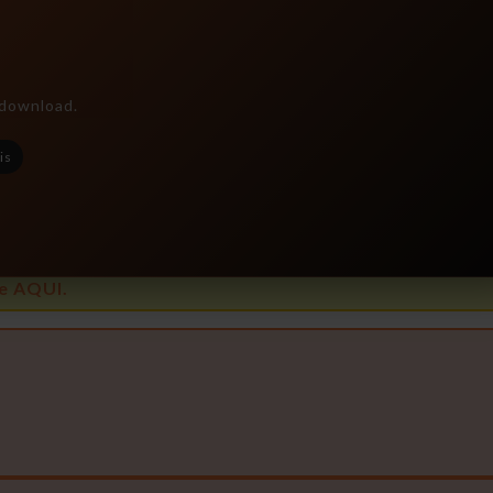
e download.
is
e AQUI.