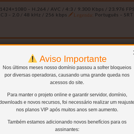
1424×1080 – H.264 / AVC / 4:3 / 9.300 Kbps / 23.976 FP
AC3 – 2.0 / 48 kHz / 256 kbps
Legenda:
Português – SRT
4×1080 – H.264 / AVC / 4:3 / 2.500 Kbps / 23.976 FPS /
2.0 / 48 kHz / 224 kbps
Legenda:
Português – SRT
Aviso Importante
Nos últimos meses nosso domínio passou a sofrer bloqueios
por diversas operadoras, causando uma grande queda nos
acessos do site.
950×720 – H.264 / AVC / 4:3 / 1.100 Kbps / 23.976 FPS /
2.0 / 48 kHz / 224 kbps
Legenda:
Português – SRT
Para manter o projeto online e garantir servidor, domínio,
downloads e novos recursos, foi necessário realizar um reajust
nos planos VIP após muitos anos sem aumento.
CaNNIBal
Também estamos adicionando novos benefícios para os
Encoder e Uploader
assinantes: