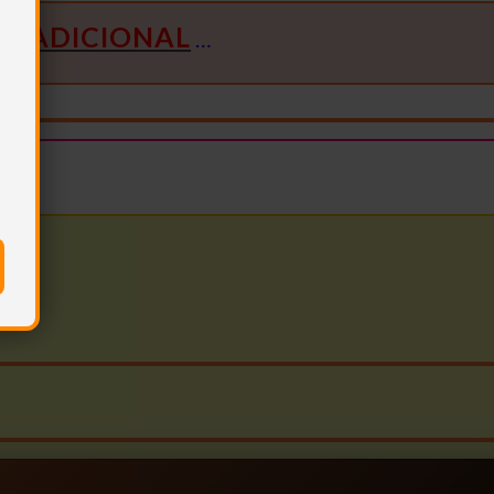
S
ADICIONAL
…
…