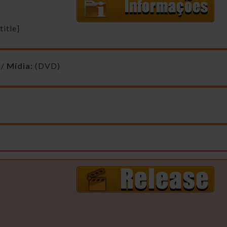
itle]
 /
Mídia:
(DVD)