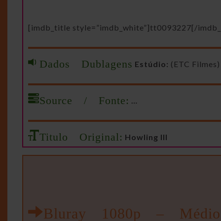
[imdb_title style=”imdb_white”]tt0093227[/imdb_t
Dados Dublagens
Estúdio:
(ETC Filmes)
Source / Fonte:
…
Titulo Original:
Howling III
Bluray 1080p – Médio