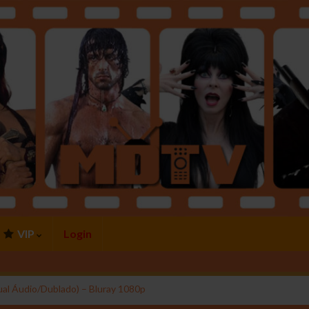
VIP
Login
ual Áudio/Dublado) – Bluray 1080p