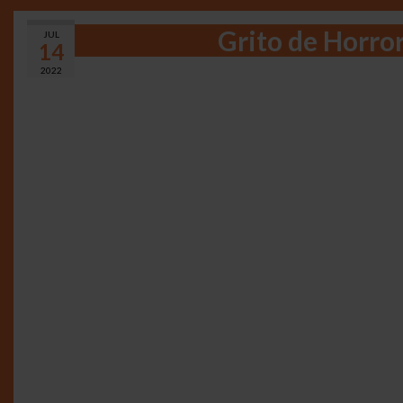
Grito de Horro
JUL
14
2022