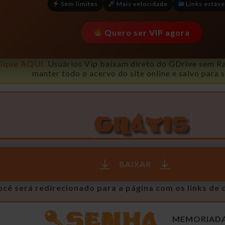
Sem limites
Mais velocidade
Links estáve
Quero ser VIP agora
lique AQUI.
Usuários Vip baixam direto do GDrive sem Rar
manter todo o acervo do site online e salvo para 
BAIXAR
ocê será redirecionado para a página com os links de
MEMORIAD