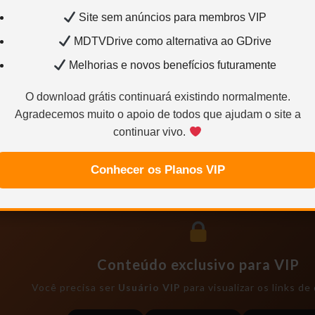
Site sem anúncios para membros VIP
MDTVDrive como alternativa ao GDrive
Melhorias e novos benefícios futuramente
O download grátis continuará existindo normalmente.
Agradecemos muito o apoio de todos que ajudam o site a
continuar vivo.
Conhecer os Planos VIP
SEM RAR, SEM LIMITE E DIRETO:
Conteúdo exclusivo para VIP
Você precisa ser
Usuário VIP
para visualizar os links d