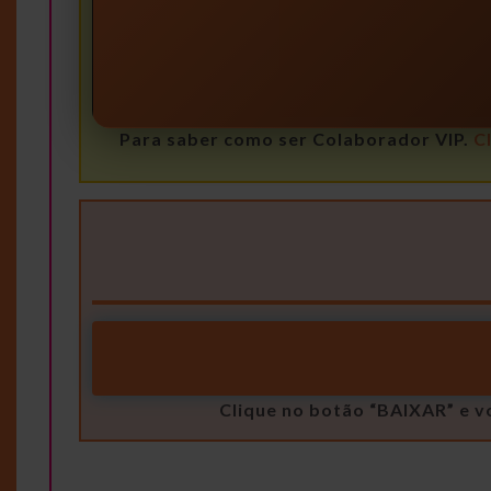
Para saber como ser Colaborador VIP.
C
Clique no botão “BAIXAR” e v