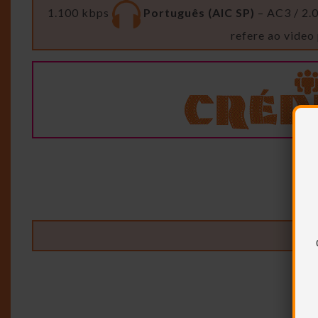
1.100 kbps
Português (AIC SP)
– AC3 / 2.
refere ao video