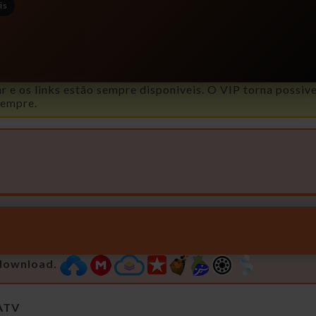
is
 e os links estão sempre disponiveis. O VIP torna possive
sempre.
 download.
ATV