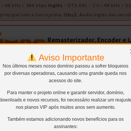
0 / 48 kHz / 384 kbps
Inglês
– DTS XXL – 2.0 / 48 kHz / 3
 principal sem a barra preta.
Obs2.
Áudio inglês das vers
Remasterizador, Encoder e 
Aviso Importante
Nos últimos meses nosso domínio passou a sofrer bloqueios
por diversas operadoras, causando uma grande queda nos
acessos do site.
Para manter o projeto online e garantir servidor, domínio,
Áudio 100% ripado da HBOMax.
downloads e novos recursos, foi necessário realizar um reajust
nos planos VIP após muitos anos sem aumento.
Também estamos adicionando novos benefícios para os
assinantes: