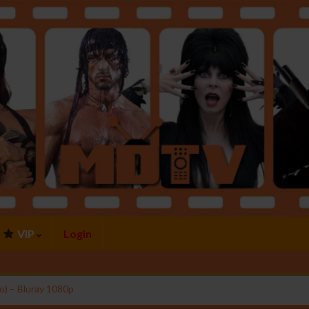
VIP
Login
o) – Bluray 1080p