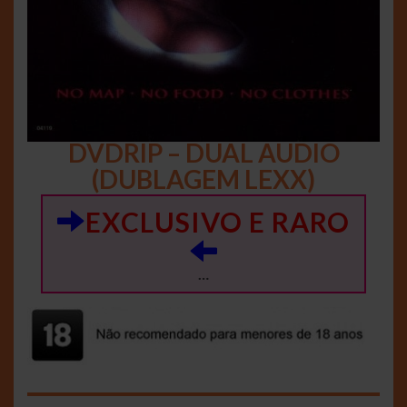
DVDRIP – DUAL AUDIO
(DUBLAGEM LEXX)
EXCLUSIVO E RARO
…