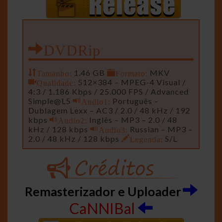
DVDRip
Tamanho:
1.46 GB
Formato:
MKV
Qualidade:
512×384 – MPEG-4 Visual /
4:3 / 1.186 Kbps / 25.000 FPS / Advanced
Simple@L5
Audio1:
Português –
Dublagem Lexx – AC3 / 2.0 / 48 kHz / 192
kbps
Audio2:
Inglês – MP3 – 2.0 / 48
kHz / 128 kbps
Audio3:
Russian – MP3 –
2.0 / 48 kHz / 128 kbps
Legenda:
S/L
Remasterizador e Uploader
CaNNIBal