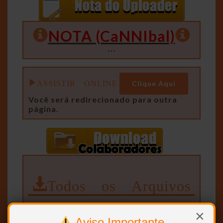
NOTA (CaNNIbal)
…
ASSISTIR ONLINE
Clique Aqui
Você será redirecionado para outra
página.
Todos os Arquivos
SEM RAR, SEM LIMITE E DIRETO.
×
Aviso Importante