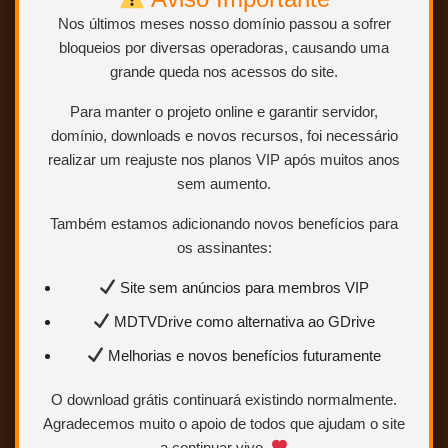
Nos últimos meses nosso domínio passou a sofrer
bloqueios por diversas operadoras, causando uma
grande queda nos acessos do site.
Conteúdo exclusivo para VIP
Você precisa ser
Usuário VIP
para
Para manter o projeto online e garantir servidor,
visualizar os links de download.
domínio, downloads e novos recursos, foi necessário
realizar um reajuste nos planos VIP após muitos anos
Sem limites
Mais velocidade
sem aumento.
Links estáveis
Também estamos adicionando novos benefícios para
os assinantes:
Quero ser VIP agora
Site sem anúncios para membros VIP
MDTVDrive como alternativa ao GDrive
Para saber como ser VIP ou
Colaborador.
Clique AQUI.
Melhorias e novos benefícios futuramente
O download grátis continuará existindo normalmente.
Agradecemos muito o apoio de todos que ajudam o site
a continuar vivo.