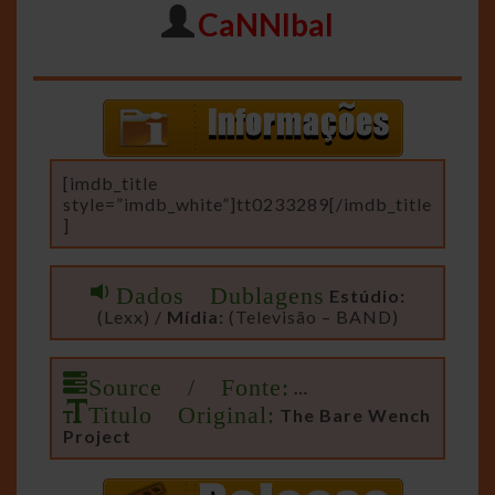
CaNNIbal
[imdb_title
style=”imdb_white”]tt0233289[/imdb_title
]
Dados Dublagens
Estúdio:
(Lexx) /
Mídia:
(Televisão – BAND)
Source / Fonte:
…
Titulo Original:
The Bare Wench
Project