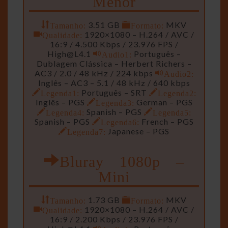
Tamanho:
3.51 GB
Formato:
MKV
Qualidade:
1920×1080 – H.264 / AVC /
16:9 / 4.500 Kbps / 23.976 FPS /
High@L4.1
Audio1:
Português –
Dublagem Clássica – Herbert Richers –
AC3 / 2.0 / 48 kHz / 224 kbps
Audio2:
Inglês – AC3 – 5.1 / 48 kHz / 640 kbps
Legenda1:
Português – SRT
Legenda2:
Inglês – PGS
Legenda3:
German – PGS
Legenda4:
Spanish – PGS
Legenda5:
Spanish – PGS
Legenda6:
French – PGS
Legenda7:
Japanese – PGS
Bluray 1080p –
Mini
Tamanho:
1.73 GB
Formato:
MKV
Qualidade:
1920×1080 – H.264 / AVC /
16:9 / 2.200 Kbps / 23.976 FPS /