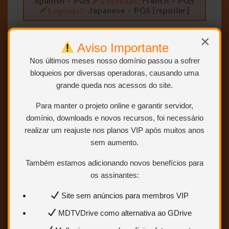
Spanish – PGS
Legenda6:
French – PGS
Legenda7:
Japanese – PGS [/spoiler]
×
Aviso Importante
Nos últimos meses nosso domínio passou a sofrer
Remasterizador, Encoder e
bloqueios por diversas operadoras, causando uma
CaNNIBal
Uploader
grande queda nos acessos do site.
Para manter o projeto online e garantir servidor,
domínio, downloads e novos recursos, foi necessário
realizar um reajuste nos planos VIP após muitos anos
sem aumento.
Áudio 100% ripado da
Também estamos adicionando novos benefícios para
primevideo.
os assinantes:
Site sem anúncios para membros VIP
MDTVDrive como alternativa ao GDrive