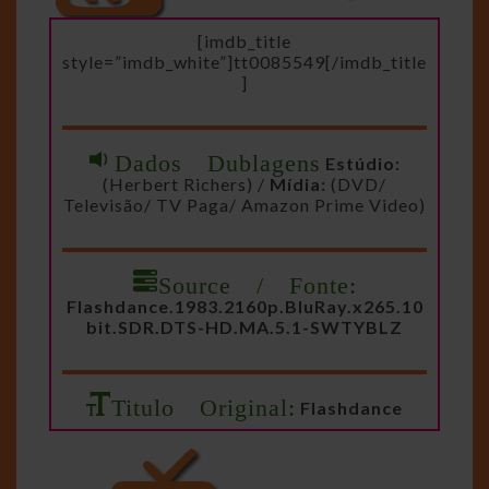
[imdb_title
style=”imdb_white”]tt0085549[/imdb_title
]
Dados Dublagens
Estúdio:
(Herbert Richers) /
Mídia:
(DVD/
Televisão/ TV Paga/ Amazon Prime Video)
Source / Fonte:
Flashdance.1983.2160p.BluRay.x265.10
bit.SDR.DTS-HD.MA.5.1-SWTYBLZ
Titulo Original:
Flashdance