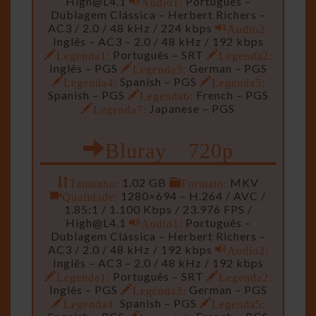
High@L4.1
Audio1:
Português –
Dublagem Clássica – Herbert Richers –
AC3 / 2.0 / 48 kHz / 224 kbps
Audio2:
Inglês – AC3 – 2.0 / 48 kHz / 192 kbps
Legenda1:
Português – SRT
Legenda2:
Inglês – PGS
Legenda3:
German – PGS
Legenda4:
Spanish – PGS
Legenda5:
Spanish – PGS
Legenda6:
French – PGS
Legenda7:
Japanese – PGS
Bluray 720p
Tamanho:
1.02 GB
Formato:
MKV
Qualidade:
1280×694 – H.264 / AVC /
1.85:1 / 1.100 Kbps / 23.976 FPS /
High@L4.1
Audio1:
Português –
Dublagem Clássica – Herbert Richers –
AC3 / 2.0 / 48 kHz / 192 kbps
Audio2:
Inglês – AC3 – 2.0 / 48 kHz / 192 kbps
Legenda1:
Português – SRT
Legenda2:
Inglês – PGS
Legenda3:
German – PGS
Legenda4:
Spanish – PGS
Legenda5: