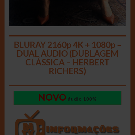
BLURAY 2160p 4K + 1080p –
DUAL AUDIO (DUBLAGEM
CLÁSSICA – HERBERT
RICHERS)
NOVO
áudio 100%