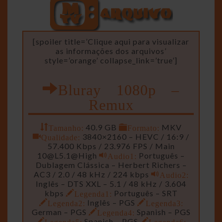
[spoiler title=’Clique aqui para visualizar
as informações dos arquivos’
style=’orange’ collapse_link=’true’]
Bluray 1080p –
Remux
Tamanho:
40.9 GB
Formato:
MKV
Qualidade:
3840×2160 – HEVC / 16:9 /
57.400 Kbps / 23.976 FPS / Main
10@L5.1
@High
Audio1:
Português –
Dublagem Clássica – Herbert Richers –
AC3 / 2.0 / 48 kHz / 224 kbps
Audio2:
Inglês – DTS XXL – 5.1 / 48 kHz / 3.604
kbps
Legenda1:
Português – SRT
Legenda2:
Inglês – PGS
Legenda3:
German – PGS
Legenda4:
Spanish – PGS
Legenda5:
Spanish – PGS
Legenda6: