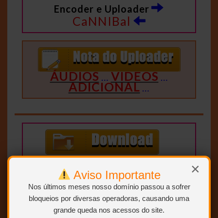
Encoder e Uploader
CaNNIBal
ÁUDIOS
VIDEOS
…
…
ADICIONAL
…
×
Aviso Importante
Nos últimos meses nosso domínio passou a sofrer
bloqueios por diversas operadoras, causando uma
grande queda nos acessos do site.