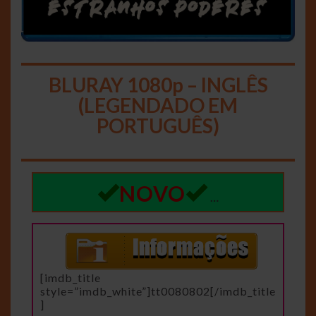
BLURAY 1080p – INGLÊS
(LEGENDADO EM
PORTUGUÊS)
NOVO
…
[imdb_title
style=”imdb_white”]tt0080802[/imdb_title
]