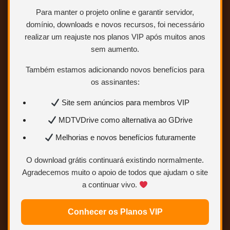
Para manter o projeto online e garantir servidor,
domínio, downloads e novos recursos, foi necessário
SEM RAR, SEM LIMITE E
realizar um reajuste nos planos VIP após muitos anos
DIRETO.
sem aumento.
Também estamos adicionando novos benefícios para
os assinantes:
Site sem anúncios para membros VIP
Conteúdo exclusivo
MDTVDrive como alternativa ao GDrive
para VIP
Melhorias e novos benefícios futuramente
Você precisa ser
Usuário VIP
para visualizar os links de
O download grátis continuará existindo normalmente.
download.
Agradecemos muito o apoio de todos que ajudam o site
a continuar vivo.
Sem limites
Mais velocidade
Conhecer os Planos VIP
Links estáveis