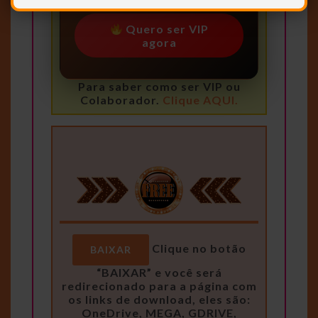
Quero ser VIP
agora
Para saber como ser VIP ou
Colaborador.
Clique AQUI.
Clique no botão
BAIXAR
“BAIXAR” e você será
redirecionado para a página com
os links de download, eles são:
OneDrive, MEGA, GDRIVE,