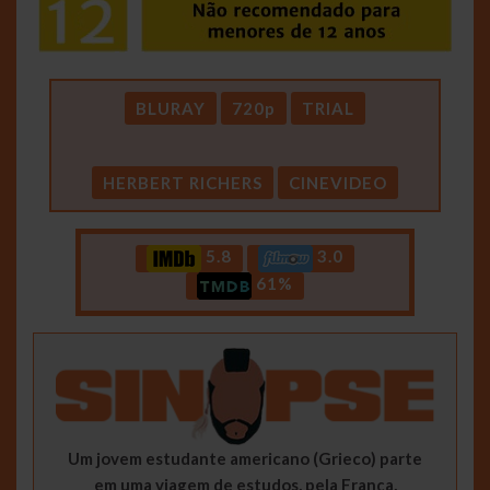
BLURAY
720p
TRIAL
HERBERT RICHERS
CINEVIDEO
5.8
3.0
61%
Um jovem estudante americano (Grieco) parte
em uma viagem de estudos, pela França,