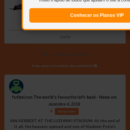
Conhecer os Planos VIP
teste
6 comentários
Pular para o formulário de comentário
futbol.run The world's favourite left-back - News
em
dezembro 4, 2018
#
Responder
IAN HERBERT AT THE LUZHNIKI STADIUM: At the end of
it all, the heavens opened and one of Vladimir Putin’s