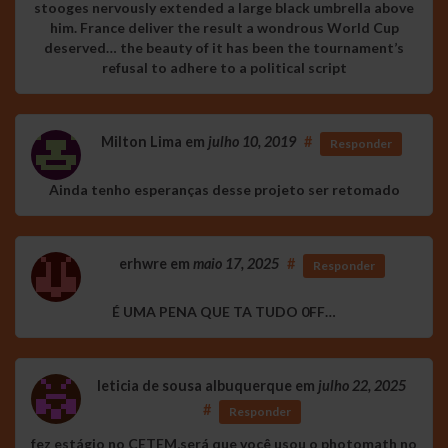
stooges nervously extended a large black umbrella above
him. France deliver the result a wondrous World Cup
deserved… the beauty of it has been the tournament’s
refusal to adhere to a political script
Milton Lima
em
julho 10, 2019
#
Responder
Ainda tenho esperanças desse projeto ser retomado
erhwre
em
maio 17, 2025
#
Responder
É UMA PENA QUE TA TUDO 0FF…
leticia de sousa albuquerque
em
julho 22, 2025
#
Responder
fez estágio no CETEM,será que você usou o photomath no