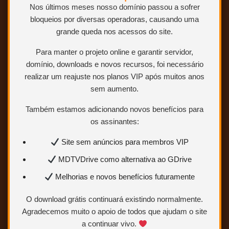
Para saber como ser VIP ou
Nos últimos meses nosso domínio passou a sofrer
Colaborador.
Clique AQUI.
bloqueios por diversas operadoras, causando uma
grande queda nos acessos do site.
Para manter o projeto online e garantir servidor,
domínio, downloads e novos recursos, foi necessário
realizar um reajuste nos planos VIP após muitos anos
Todos os Arquivos
sem aumento.
Também estamos adicionando novos benefícios para
SEM RAR
GDrive/AmazonDrive
os assinantes:
Site sem anúncios para membros VIP
MDTVDrive como alternativa ao GDrive
Melhorias e novos benefícios futuramente
Bluray 1080p –
O download grátis continuará existindo normalmente.
Agradecemos muito o apoio de todos que ajudam o site
MAIOR
a continuar vivo.