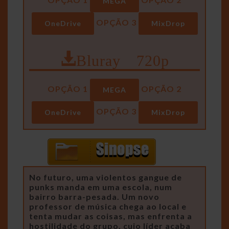
MEGA
OPÇÃO 3
OneDrive
MixDrop
Bluray 720p
OPÇÃO 1
OPÇÃO 2
MEGA
OPÇÃO 3
OneDrive
MixDrop
No futuro, uma violentos gangue de
punks manda em uma escola, num
bairro barra-pesada. Um novo
professor de música chega ao local e
tenta mudar as coisas, mas enfrenta a
hostilidade do grupo, cujo líder acaba