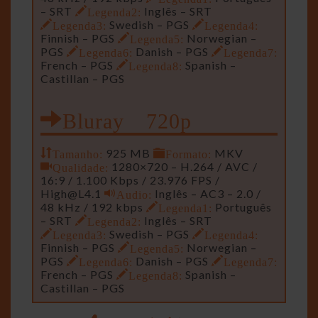
– SRT
Legenda2:
Inglês – SRT
Legenda3:
Swedish – PGS
Legenda4:
Finnish – PGS
Legenda5:
Norwegian –
PGS
Legenda6:
Danish – PGS
Legenda7:
French – PGS
Legenda8:
Spanish –
Castillan – PGS
Bluray 720p
Tamanho:
925 MB
Formato:
MKV
Qualidade:
1280×720 – H.264 / AVC /
16:9 / 1.100 Kbps / 23.976 FPS /
High@L4.1
Audio:
Inglês – AC3 – 2.0 /
48 kHz / 192 kbps
Legenda1:
Português
– SRT
Legenda2:
Inglês – SRT
Legenda3:
Swedish – PGS
Legenda4:
Finnish – PGS
Legenda5:
Norwegian –
PGS
Legenda6:
Danish – PGS
Legenda7:
French – PGS
Legenda8:
Spanish –
Castillan – PGS