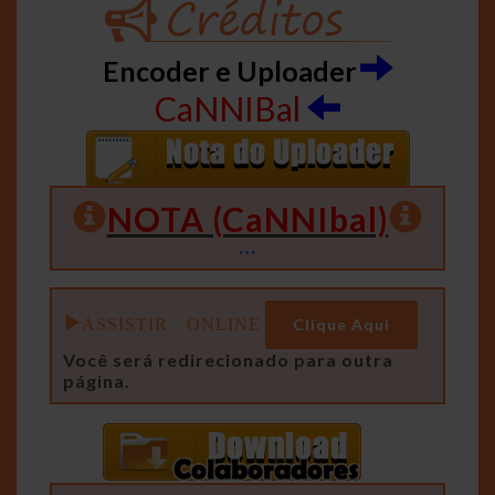
Encoder e Uploader
CaNNIBal
NOTA (CaNNIbal)
…
ASSISTIR ONLINE
Clique Aqui
Você será redirecionado para outra
página.