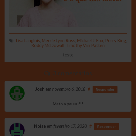
Lisa Langlois
,
Merrie Lynn Ross
,
Michael J. Fox
,
Perry King
,
Roddy McDowall
,
Timothy Van Patten
teste
3 comentários
Josh
em
novembro 6, 2018
#
Responder
Mato a pauuu!!!
Noise
em
fevereiro 17, 2020
#
Responder