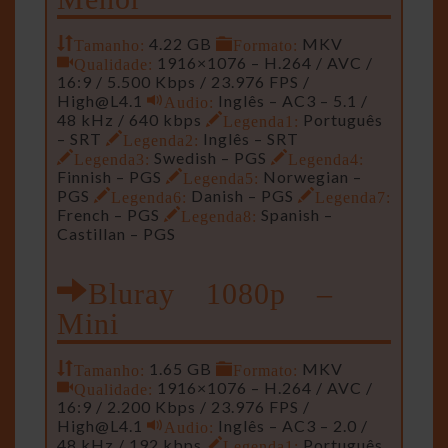
Tamanho:
4.22 GB
Formato:
MKV
Qualidade:
1916×1076 – H.264 / AVC /
16:9 / 5.500 Kbps / 23.976 FPS /
High@L4.1
Audio:
Inglês – AC3 – 5.1 /
48 kHz / 640 kbps
Legenda1:
Português
– SRT
Legenda2:
Inglês – SRT
Legenda3:
Swedish – PGS
Legenda4:
Finnish – PGS
Legenda5:
Norwegian –
PGS
Legenda6:
Danish – PGS
Legenda7:
French – PGS
Legenda8:
Spanish –
Castillan – PGS
Bluray 1080p –
Mini
Tamanho:
1.65 GB
Formato:
MKV
Qualidade:
1916×1076 – H.264 / AVC /
16:9 / 2.200 Kbps / 23.976 FPS /
High@L4.1
Audio:
Inglês – AC3 – 2.0 /
48 kHz / 192 kbps
Legenda1:
Português