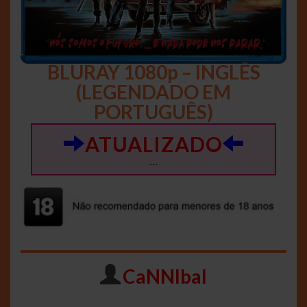
BLURAY 1080p – INGLÊS
(LEGENDADO EM
PORTUGUÊS)
ATUALIZADO
…
CaNNIbal