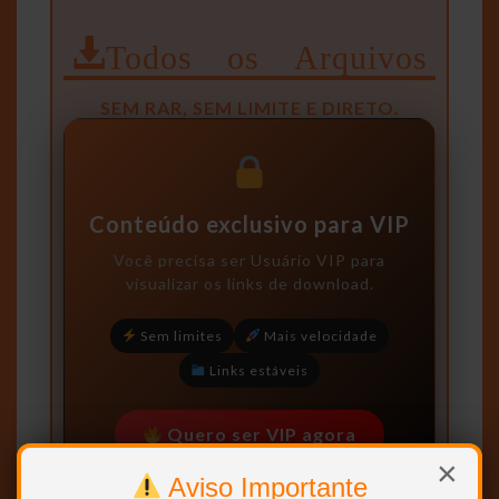
Todos os Arquivos
SEM RAR, SEM LIMITE E DIRETO.
Conteúdo exclusivo para VIP
Você precisa ser
Usuário VIP
para
visualizar os links de download.
Sem limites
Mais velocidade
Links estáveis
Quero ser VIP agora
×
Aviso Importante