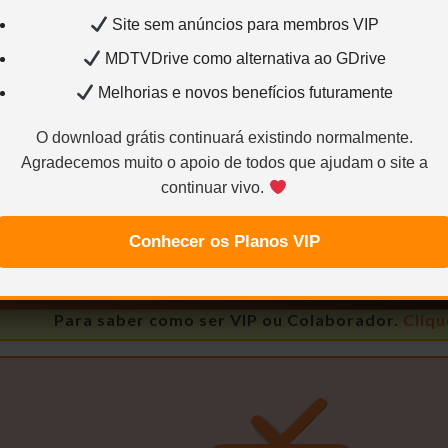
Site sem anúncios para membros VIP
MDTVDrive como alternativa ao GDrive
Melhorias e novos benefícios futuramente
Conteúdo exclusivo para VIP
O download grátis continuará existindo normalmente.
Você precisa ser
Usuário VIP
para visualizar os links d
Agradecemos muito o apoio de todos que ajudam o site a
continuar vivo.
Sem limites
Mais velocidade
Links estáve
Conhecer os Planos VIP
Quero ser VIP agora
Para saber como ser VIP ou Colaborador.
Cliqu