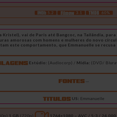
5.2
3.1
60%
Kristel), vai de Paris até Bangcoc, na Tailândia, para
uras amorosas com homens e mulheres do novo círcul
tam este comportamento, que Emmanuelle se recusa a r
Estúdio:
(Audiocorp) /
Mídia:
(DVD/ Blura
…
US:
Emmanuelle
80p)
1 GB
(720p)
1764×1080 – AVC / 5:3 / 24.000