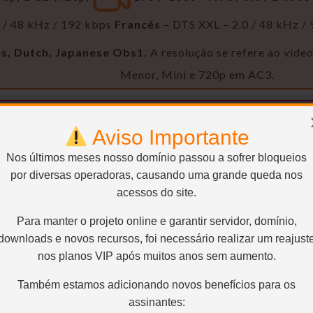
0 / 48 kHz / 192 kbps
Francês
– DTS XXL – 2.0 / 48 kHz /
ês, Dutch, Japanese
Obs1.
A resolução se refere ao video
Menor, Mini e 720p em AC3.
Remasterizador, Encoder e Uploader
Ca
Aviso Importante
 versão possui a famosa cena da mulher fuman
Nos últimos meses nosso domínio passou a sofrer bloqueios
por diversas operadoras, causando uma grande queda nos
acessos do site.
Para manter o projeto online e garantir servidor, domínio,
downloads e novos recursos, foi necessário realizar um reajust
nos planos VIP após muitos anos sem aumento.
Também estamos adicionando novos benefícios para os
assinantes:
SEM RAR, SEM LIMITE E DIRETO: