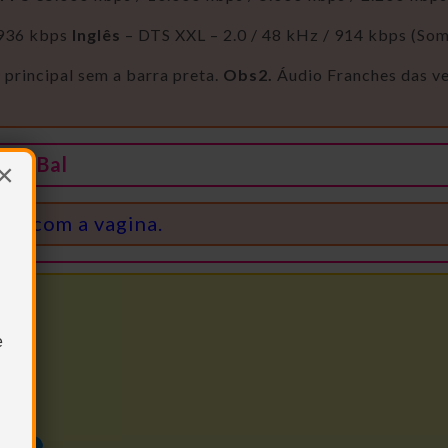
 936 kbps
Inglês
– DTS XXL – 2.0 / 48 kHz / 914 kbps (So
 principal sem a barra preta.
Obs2.
Áudio Franches das v
NNIBal
×
do com a vagina.
e