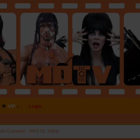
VIP
Login
Áudio/Dublado) – WEB-DL 1080p