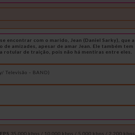
 se encontrar com o marido, Jean (Daniel Sarky), que 
o de amizades, apesar de amar Jean. Ele também tem
otular de traição, pois não há mentiras entre eles.
y/ Televisão – BAND)
 FPS
35.000 kbps / 10.000 kbps / 5.000 kbps / 2.200 kbps