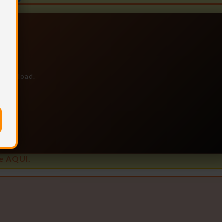
e download.
is
e AQUI.