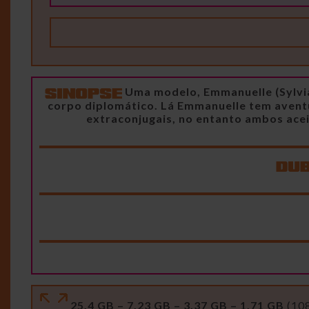
Uma modelo, Emmanuelle (Sylvia 
corpo diplomático. Lá Emmanuelle tem avent
extraconjugais, no entanto ambos acei
25.4 GB – 7.23 GB – 3.37 GB – 1.71 GB
(10