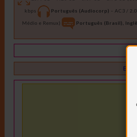
kbps
Português (Audiocorp)
– AC3 / 2.
Médio e Remux)
Português (Brasil), Ingl
Está