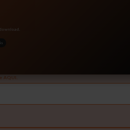
 download.
is
e AQUI.