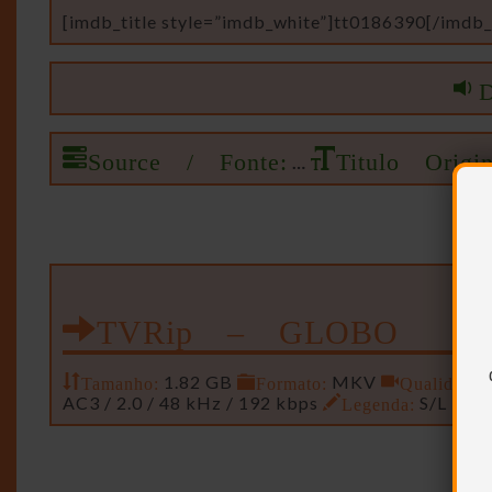
[imdb_title style=”imdb_white”]tt0186390[/imdb_t
Source / Fonte:
Titulo Origin
…
TVRip – GLOBO
Tamanho:
1.82 GB
Formato:
MKV
Qualidade:
AC3 / 2.0 / 48 kHz / 192 kbps
Legenda:
S/L