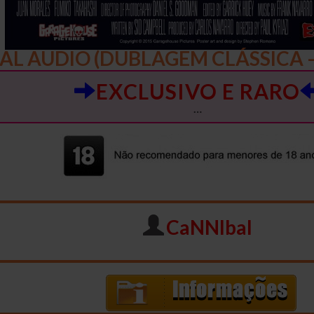
UAL AUDIO (DUBLAGEM CLÁSSICA 
EXCLUSIVO E RARO
…
CaNNIbal