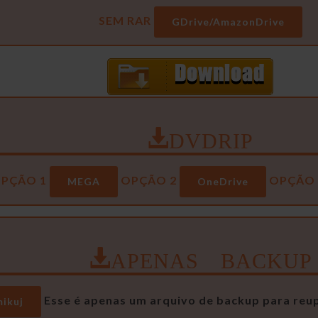
SEM RAR
GDrive/AmazonDrive
DVDRIP
PÇÃO 1
OPÇÃO 2
OPÇÃO 
MEGA
OneDrive
APENAS BACKUP
Esse é apenas um arquivo de backup para reup
ikuj