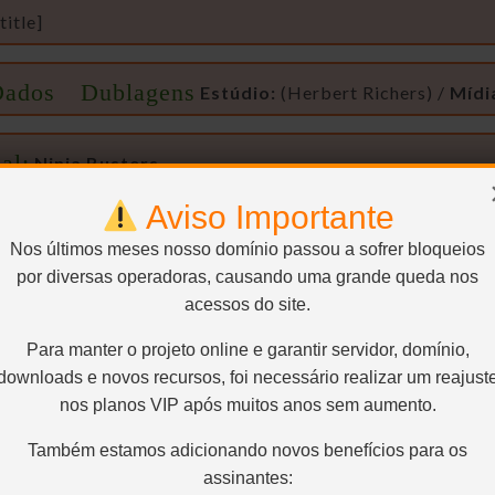
itle]
Dados Dublagens
Estúdio:
(Herbert Richers) /
Mídi
al:
Ninja Busters
Aviso Importante
Nos últimos meses nosso domínio passou a sofrer bloqueios
por diversas operadoras, causando uma grande queda nos
acessos do site.
Para manter o projeto online e garantir servidor, domínio,
downloads e novos recursos, foi necessário realizar um reajust
640×480 – AVC / 4:3 / 1.787 Kbps / 23.976 FPS / Main@
nos planos VIP após muitos anos sem aumento.
Também estamos adicionando novos benefícios para os
assinantes: