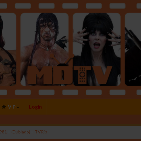
VIP
Login
981 – (Dublado) – TVRip