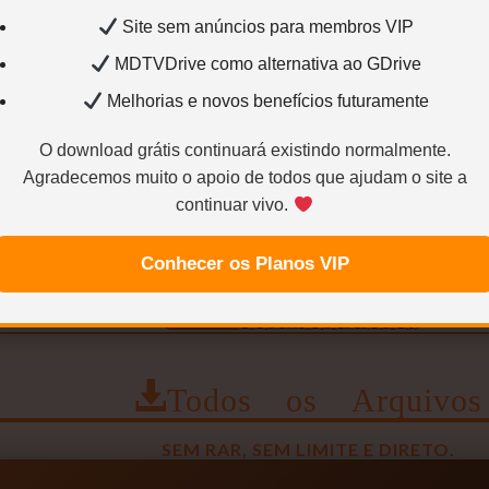
DuasCaras
Crédito
Site sem anúncios para membros VIP
MDTVDrive como alternativa ao GDrive
Melhorias e novos benefícios futuramente
NOTA (CaNNIbal)
O download grátis continuará existindo normalmente.
Agradecemos muito o apoio de todos que ajudam o site a
continuar vivo.
rá redirecionado para outra página.
Conhecer os Planos VIP
Todos os Arquivos
SEM RAR, SEM LIMITE E DIRETO.