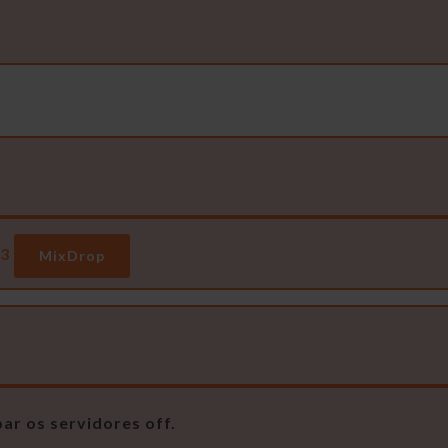
3
MixDrop
ar os servidores off.