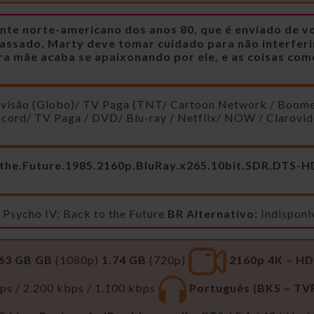
ente norte-americano dos anos 80, que é enviado de v
assado, Marty deve tomar cuidado para não interferir
ra mãe acaba se apaixonando por ele, e as coisas com
evisão (Globo)/ TV Paga (TNT/ Cartoon Network / Boome
ecord/ TV Paga / DVD/ Blu-ray / Netflix/ NOW / Clarovi
.the.Future.1985.2160p.BluRay.x265.10bit.SDR.DTS
Psycho IV: Back to the Future
BR Alternativo:
Indisponi
.63 GB GB
(1080p)
1.74 GB
(720p)
2160p 4K – HDV
ps / 2.200 kbps / 1.100 kbps
Português (BKS – TV