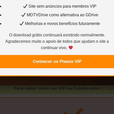
SEM RAR, SEM LIMITE E DIRETO:
Site sem anúncios para membros VIP
MDTVDrive como alternativa ao GDrive
Melhorias e novos benefícios futuramente
O download grátis continuará existindo normalmente.
Conteúdo exclusivo para VIP
Agradecemos muito o apoio de todos que ajudam o site a
Você precisa ser
Usuário VIP
para visualizar os links d
continuar vivo.
Sem limites
Mais velocidade
Links estáve
Conhecer os Planos VIP
Quero ser VIP agora
Para saber como ser VIP ou Colaborador.
Cliqu