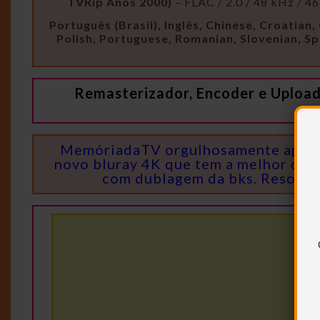
TVRip Anos 2000)
– FLAC / 2.0 / 48 kHz / 4
Português (Brasil), Inglês, Chinese, Croatian
Polish, Portuguese, Romanian, Slovenian, Sp
Remasterizador, Encoder e Uploa
MemóriadaTV orgulhosamente apresent
novo bluray 4K que tem a melhor qua
com dublagem da bks. Resolvi 