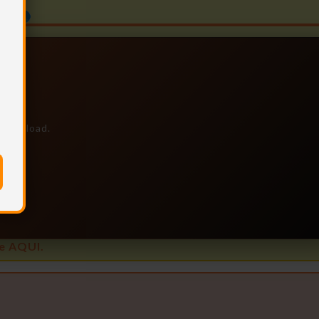
e download.
is
e AQUI.