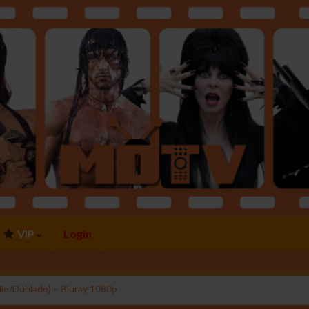
VIP
Login
io/Dublado) – Bluray 1080p