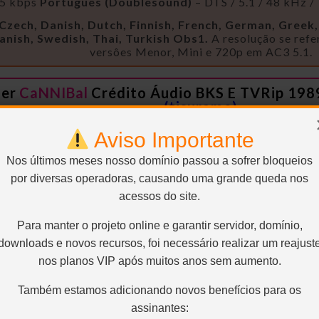
65 kbps
Português (Doublesound)
– DTS / 5.1 / 48 kHz 
, Czech, Danish, Dutch, Finnish, French, German, Greek,
anish, Swedish, Thai, Turkish
Obs1.
A resolução se refe
versôes Menor, Mini e 720p em AC3 5.1.
der
CaNNIBal
Crédito Áudio BKS E TVRip 198
(tisurame)
Aviso Importante
a: De Volta Para o Futuro, Versão final para
lidade de imagem até então e as novas fonte
Nos últimos meses nosso domínio passou a sofrer bloqueios
manter duas faixas de áudio da bks, uma com 
por diversas operadoras, causando uma grande queda nos
acessos do site.
Para manter o projeto online e garantir servidor, domínio,
downloads e novos recursos, foi necessário realizar um reajust
nos planos VIP após muitos anos sem aumento.
Também estamos adicionando novos benefícios para os
assinantes: