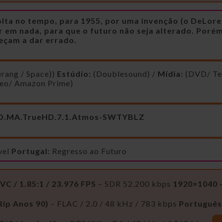
olta no tempo, para 1955, por uma invenção (o DeLore
 em nada, para que o futuro não seja alterado. Porém
eçam a dar errado.
rang / Space))
Estúdio:
(Doublesound) /
Mídia:
(DVD/ Te
deo/ Amazon Prime)
-HD.MA.TrueHD.7.1.Atmos-SWTYBLZ
vel
Portugal:
Regresso ao Futuro
C / 1.85:1 / 23.976 FPS
– SDR 52.200 kbps
1920×1040 
Rip Anos 90)
– FLAC / 2.0 / 48 kHz / 783 kbps
Português