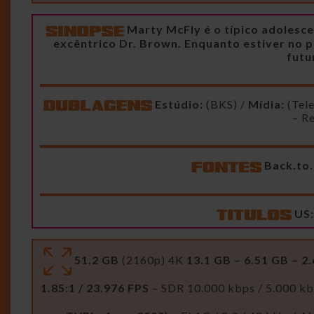
Marty McFly é o típico adolesc
excêntrico Dr. Brown. Enquanto estiver no p
futu
Estúdio:
(BKS) /
Mídia:
(Tel
– R
Back.to
US:
51.2 GB
(2160p) 4K
13.1 GB – 6.51 GB – 2
1.85:1 / 23.976 FPS
– SDR 10.000 kbps / 5.000 kb