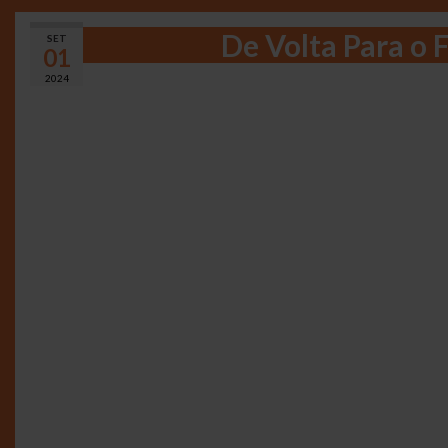
De Volta Para o 
SET
01
2024