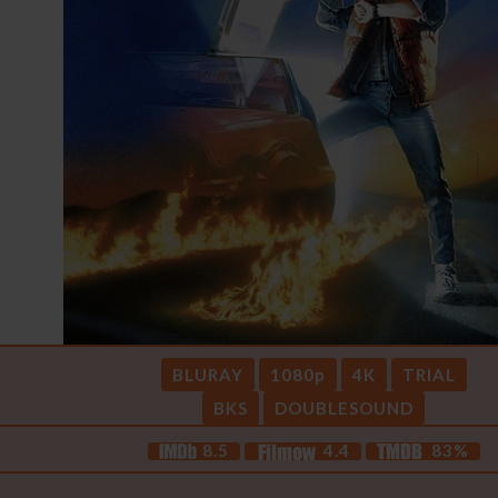
BLURAY
1080p
4K
TRIAL
BKS
DOUBLESOUND
8.5
4.4
83%