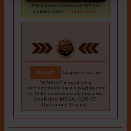
Para saber como ser VIP ou
Colaborador.
Clique AQUI.
Clique no botão
BAIXAR
“BAIXAR” e você será
redirecionado para a página com
os links de download, eles são:
OneDrive, MEGA, GDRIVE,
Uptobox e 1fichier.