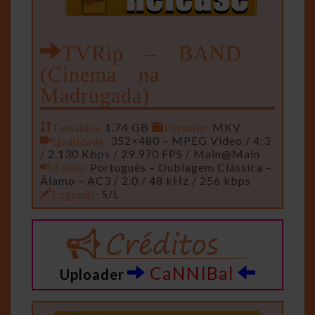
TVRip – BAND
(Cinema na
Madrugada)
Tamanho:
1.74 GB
Formato:
MKV
Qualidade:
352×480 – MPEG Video / 4:3
/ 2.130 Kbps / 29.970 FPS / Main@Main
Audio:
Português – Dublagem Clássica –
Álamo – AC3 / 2.0 / 48 kHz / 256 kbps
Legenda:
S/L
CaNNIBal
Uploader