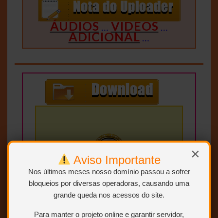
ÁUDIOS
VIDEOS
…
…
ADICIONAL
…
×
Aviso Importante
Nos últimos meses nosso domínio passou a sofrer
bloqueios por diversas operadoras, causando uma
grande queda nos acessos do site.
SEM RAR, SEM LIMITE E
DIRETO.
Para manter o projeto online e garantir servidor,