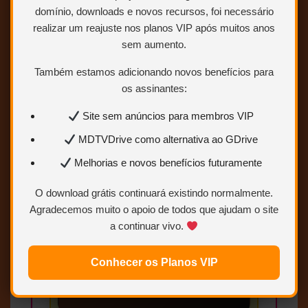
domínio, downloads e novos recursos, foi necessário
realizar um reajuste nos planos VIP após muitos anos
sem aumento.
Também estamos adicionando novos benefícios para
Conteúdo exclusivo
os assinantes:
para VIP
Site sem anúncios para membros VIP
Você precisa ser
Usuário VIP
para visualizar os links de
MDTVDrive como alternativa ao GDrive
download.
Melhorias e novos benefícios futuramente
Sem limites
O download grátis continuará existindo normalmente.
Mais velocidade
Agradecemos muito o apoio de todos que ajudam o site
a continuar vivo.
Links estáveis
Conhecer os Planos VIP
Quero ser VIP
agora