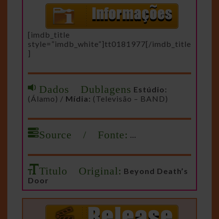
[imdb_title
style=”imdb_white”]tt0181977[/imdb_title
]
Dados Dublagens
Estúdio:
(Álamo) /
Mídia:
(Televisão – BAND)
Source / Fonte:
…
Titulo Original:
Beyond Death’s
Door