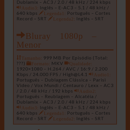
Dublamix – AC3 / 2.0 / 48 kHz / 224 kbps
Audio3:
Inglês – E-AC3 – 5.1 / 48 kHz /
640 kbps
Legenda1:
Português – Cortes
Record – SRT
Legenda2:
Inglês – SRT
Bluray 1080p –
Menor
Tamanho:
999 MB Por Episódio (Total:
???)
Formato:
MKV
Qualidade:
1920×1080 – H.264 / AVC / 16:9 / 2.200
Kbps / 24.000 FPS /
High@L4.1
Audio1:
Português – Dublagem Clássica – Parisi
Video / Vox Mundi / Centauro / Lexx – AC3
/ 2.0 / 48 kHz / 192 kbps
Audio2:
Português – Reublagem – Alcatéia /
Dublamix – AC3 / 2.0 / 48 kHz / 224 kbps
Audio3:
Inglês – E-AC3 – 5.1 / 48 kHz /
640 kbps
Legenda1:
Português – Cortes
Record – SRT
Legenda2:
Inglês – SRT