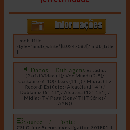
[imdb_title
style=”imdb_white”]tt0247082[/imdb_title
]
Dados Dublagens
Estúdio:
(Parisi Video (1)/ Vox Mundi (2-5)/
Centauro (6-10)/ Lexx (11-)) /
Mídia:
(TV
Record)
Estúdio:
(Alcatéia (1ª-4ª) /
Dublamix (5ª-11ª)/ Alcatéia (12ª-15ª)) /
Mídia:
(TV Paga (Sony/ TNT Séries/
AXN))
Source / Fonte:
CSI.Crime.Scene.Investigation.S01E01.1