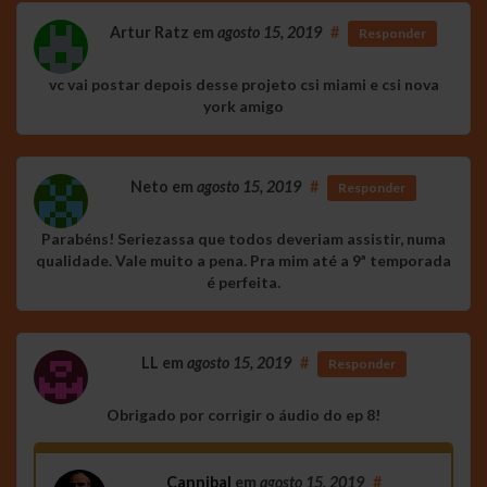
Artur Ratz
em
agosto 15, 2019
#
Responder
vc vai postar depois desse projeto csi miami e csi nova
york amigo
Neto
em
agosto 15, 2019
#
Responder
Parabéns! Seriezassa que todos deveriam assistir, numa
qualidade. Vale muito a pena. Pra mim até a 9ª temporada
é perfeita.
LL
em
agosto 15, 2019
#
Responder
Obrigado por corrigir o áudio do ep 8!
Cannibal
em
agosto 15, 2019
#