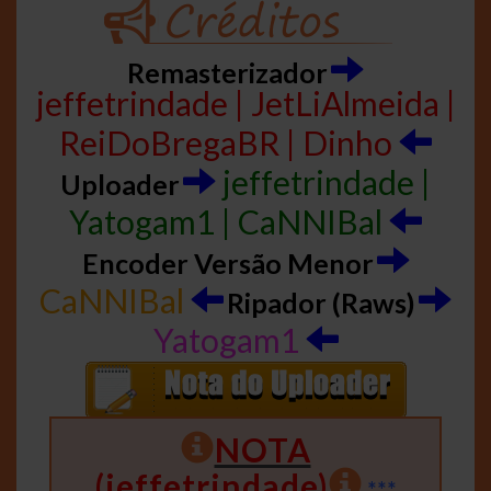
Remasterizador
jeffetrindade | JetLiAlmeida |
ReiDoBregaBR | Dinho
jeffetrindade |
Uploader
Yatogam1 | CaNNIBal
Encoder Versão Menor
CaNNIBal
Ripador (Raws)
Yatogam1
NOTA
(jeffetrindade)
***