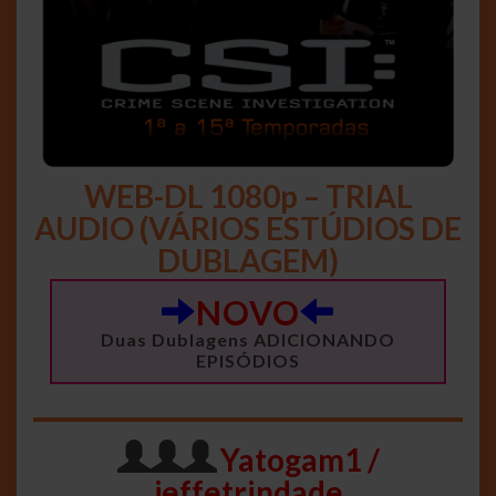
WEB-DL 1080p – TRIAL
AUDIO (VÁRIOS ESTÚDIOS DE
DUBLAGEM)
NOVO
Duas Dublagens ADICIONANDO
EPISÓDIOS
Yatogam1 /
jeffetrindade