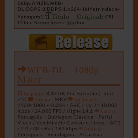
080p.AMZN.WEB-
DL.DDP2.0.DDP5.1.x264-Jeffetrindade-
Titulo Original:
Yatogam1
CSI:
Crime Scene Investigation
WEB-DL 1080p –
Maior
Tamanho:
3.30 GB Por Episódio (Total:
???)
Formato:
MKV
Qualidade:
1920×1080 – H.264 / AVC / 16:9 / 10.000
Kbps / 24.000 FPS /
High@L4.1
Audio1:
Português – Dublagem Clássica – Parisi
Video / Vox Mundi / Centauro / Lexx – AC3
/ 2.0 / 48 kHz / 192 kbps
Audio2:
Português – Reublagem – Alcatéia /