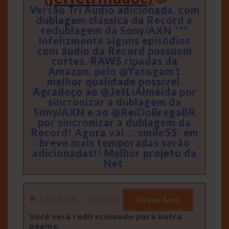
Versão Tri Áudio adicionada, com
dublagem clássica da Record e
redublagem da Sony/AXN ***
Infelizmente alguns episódios
com áudio da Record possuem
cortes. RAWS ripadas da
Amazon, pelo @Yatogam1
melhor qualidade possível.
Agradeço ao @JetLiAlmeida por
sincronizar a dublagem da
Sony/AXN e ao @ReiDoBregaBR
por sincronizar a dublagem da
Record! Agora vai… :smile55: em
breve mais temporadas serão
adicionadas!! Melhor projeto da
Net
ASSISTIR ONLINE
Clique Aqui
Você será redirecionado para outra
página.