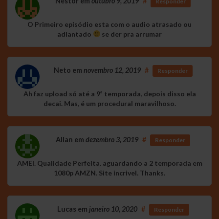
Nestor
em
outubro 9, 2019
#
Responder
O Primeiro episódio esta com o audio atrasado ou
adiantado
se der pra arrumar
Neto
em
novembro 12, 2019
#
Responder
Ah faz upload só até a 9ª temporada, depois disso ela
decai. Mas, é um procedural maravilhoso.
Allan
em
dezembro 3, 2019
#
Responder
AMEI. Qualidade Perfeita. aguardando a 2 temporada em
1080p AMZN. Site incrivel. Thanks.
Lucas
em
janeiro 10, 2020
#
Responder