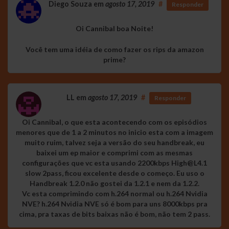
Diego Souza
em
agosto 17, 2019
#
Responder
Oi Cannibal boa Noite!
Você tem uma idéia de como fazer os rips da amazon
prime?
LL
em
agosto 17, 2019
#
Responder
Oi Cannibal, o que esta acontecendo com os episódios
menores que de 1 a 2 minutos no inicio esta com a imagem
muito ruim, talvez seja a versão do seu handbreak, eu
baixei um ep maior e comprimi com as mesmas
configurações que vc esta usando 2200kbps
High@L4.1
slow 2pass, ficou excelente desde o começo. Eu uso o
Handbreak 1.2.0 não gostei da 1.2.1 e nem da 1.2.2.
Vc esta comprimindo com h.264 normal ou h.264 Nvidia
NVE? h.264 Nvidia NVE só é bom para uns 8000kbps pra
cima, pra taxas de bits baixas não é bom, não tem 2 pass.