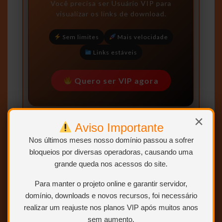
Você precisa ser
Usuário VIP
para
visualizar os links de download.
Sem limites
Mais velocidade
Links estáveis
Quero ser VIP agora
Para saber como ser VIP ou
×
Colaborador.
Clique AQUI.
Aviso Importante
Nos últimos meses nosso domínio passou a sofrer
bloqueios por diversas operadoras, causando uma
grande queda nos acessos do site.
Para manter o projeto online e garantir servidor,
Todos os Arquivos
domínio, downloads e novos recursos, foi necessário
realizar um reajuste nos planos VIP após muitos anos
sem aumento.