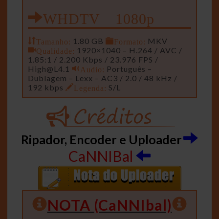
WHDTV 1080p
Tamanho:
1.80 GB
Formato:
MKV
Qualidade:
1920×1040 – H.264 / AVC /
1.85:1 / 2.200 Kbps / 23.976 FPS /
High@L4.1
Audio:
Português –
Dublagem – Lexx – AC3 / 2.0 / 48 kHz /
192 kbps
Legenda:
S/L
Ripador, Encoder e Uploader
CaNNIBal
NOTA (CaNNIbal)
…