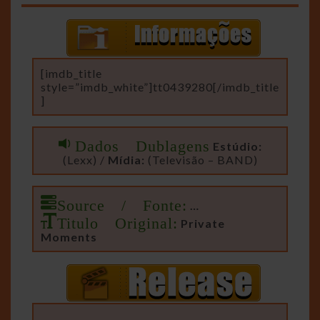
[imdb_title
style=”imdb_white”]tt0439280[/imdb_title
]
Dados Dublagens
Estúdio:
(Lexx) /
Mídia:
(Televisão – BAND)
Source / Fonte:
…
Titulo Original:
Private
Moments