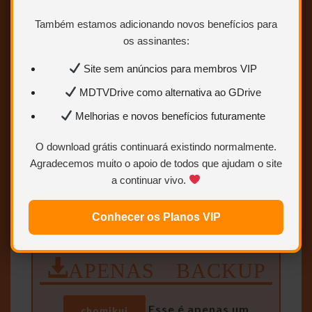
SEM RAR
GDrive
Também estamos adicionando novos benefícios para
os assinantes:
Site sem anúncios para membros VIP
MDTVDrive como alternativa ao GDrive
HDTV 1080p
Melhorias e novos benefícios futuramente
O download grátis continuará existindo normalmente.
OPÇÃO 1
OPÇÃO 2
MEGA
Agradecemos muito o apoio de todos que ajudam o site
a continuar vivo.
OPÇÃO 3
OneDrive
1fichier
Conhecer os Planos VIP
APENAS BACKUP
Esse é apenas um
chomikuj