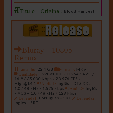
Titulo Original:
Blood Harvest
Bluray 1080p –
Remux
Tamanho:
22.4 GB
Formato:
MKV
Qualidade:
1920×1080 – H.264 / AVC /
16:9 / 35.000 Kbps / 23.976 FPS /
High@L4.1
Audio1:
Inglês – DTS XXL –
1.0 / 48 kHz / 1.575 kbps
Audio2:
Inglês
– AC3 – 1.0 / 48 kHz / 128 kbps
Legenda1:
Português – SRT
Legenda2:
Inglês – SRT