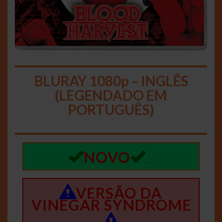
BLURAY 1080p – INGLÊS
(LEGENDADO EM
PORTUGUÊS)
NOVO
…
VERSÃO DA
VINEGAR SYNDROME