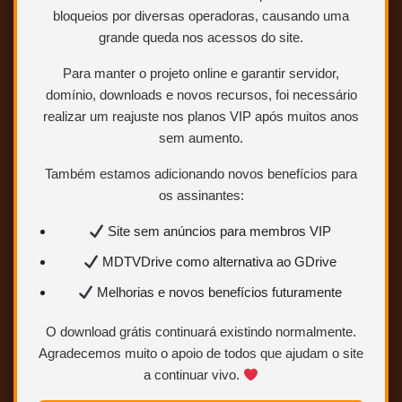
Sem limites
bloqueios por diversas operadoras, causando uma
grande queda nos acessos do site.
Mais velocidade
Links estáveis
Para manter o projeto online e garantir servidor,
domínio, downloads e novos recursos, foi necessário
Quero ser VIP
realizar um reajuste nos planos VIP após muitos anos
agora
sem aumento.
Também estamos adicionando novos benefícios para
Para saber como ser VIP ou
os assinantes:
Colaborador.
Clique AQUI.
Site sem anúncios para membros VIP
MDTVDrive como alternativa ao GDrive
Melhorias e novos benefícios futuramente
O download grátis continuará existindo normalmente.
Agradecemos muito o apoio de todos que ajudam o site
a continuar vivo.
Clique no botão
BAIXAR