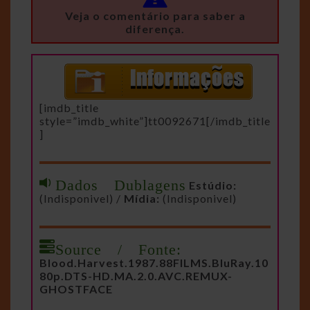
Veja o comentário para saber a
diferença.
[imdb_title
style=”imdb_white”]tt0092671[/imdb_title
]
Dados Dublagens
Estúdio:
(Indisponivel) /
Mídia:
(Indisponivel)
Source / Fonte:
Blood.Harvest.1987.88FILMS.BluRay.10
80p.DTS-HD.MA.2.0.AVC.REMUX-
GHOSTFACE