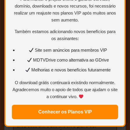
os links de download, eles são:
domínio, downloads e novos recursos, foi necessário
OneDrive, MEGA, GDRIVE,
realizar um reajuste nos planos VIP após muitos anos
Uptobox e 1fichier.
sem aumento.
Também estamos adicionando novos benefícios para
os assinantes:
Site sem anúncios para membros VIP
MDTVDrive como alternativa ao GDrive
Melhorias e novos benefícios futuramente
Recentemente os Creeds se mudaram
O download grátis continuará existindo normalmente.
para uma nova casa nos arredores de
Agradecemos muito o apoio de todos que ajudam o site
Chicago. A casa é perfeita, exceto por
a continuar vivo.
duas coisas: os reboques, que vivem
fazendo barulho na estrada, e o
misterioso cemitério no bosque atrás
Conhecer os Planos VIP
da casa. Os vizinhos dos Creeds estão
relutantes em falar sobre o cemitério e
eles tem um bom motivo para tal