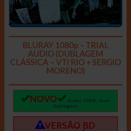
BLURAY 1080p – TRIAL
AUDIO (DUBLAGEM
CLÁSSICA – VTI RIO + SERGIO
MORENO)
NOVO
Áudio 100%, duas
dublagens
VERSÃO BD