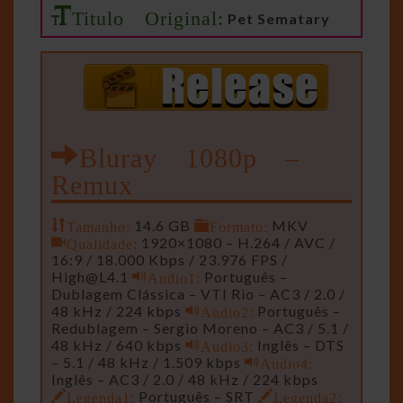
Titulo Original:
Pet Sematary
Bluray 1080p –
Remux
Tamanho:
14.6 GB
Formato:
MKV
Qualidade:
1920×1080 – H.264 / AVC /
16:9 / 18.000 Kbps / 23.976 FPS /
High@L4.1
Audio1:
Português –
Dublagem Clássica – VTI Rio – AC3 / 2.0 /
48 kHz / 224 kbps
Audio2:
Português –
Redublagem – Sergio Moreno – AC3 / 5.1 /
48 kHz / 640 kbps
Audio3:
Inglês – DTS
– 5.1 / 48 kHz / 1.509 kbps
Audio4:
Inglês – AC3 / 2.0 / 48 kHz / 224 kbps
Legenda1:
Português – SRT
Legenda2: