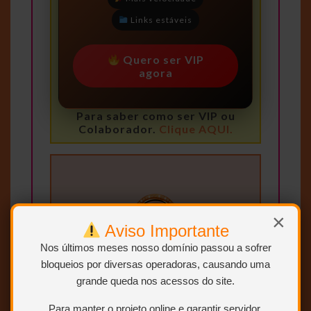
Links estáveis
Quero ser VIP
agora
Para saber como ser VIP ou
Colaborador.
Clique AQUI.
×
Aviso Importante
Nos últimos meses nosso domínio passou a sofrer
bloqueios por diversas operadoras, causando uma
Clique no botão
BAIXAR
grande queda nos acessos do site.
“BAIXAR” e você será
Para manter o projeto online e garantir servidor,
redirecionado para a página com