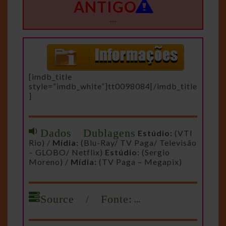
ANTIGO
…
[imdb_title
style=”imdb_white”]tt0098084[/imdb_title
]
Dados Dublagens
Estúdio:
(VTI
Rio) /
Mídia:
(Blu-Ray/ TV Paga/ Televisão
– GLOBO/ Netflix)
Estúdio:
(Sergio
Moreno) /
Mídia:
(TV Paga – Megapix)
Source / Fonte:
…