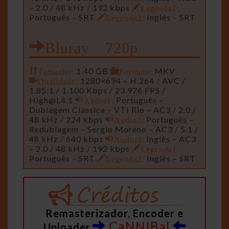
– 2.0 / 48 kHz / 192 kbps
Legenda1:
Português – SRT
Legenda2:
Inglês – SRT
Bluray 720p
Tamanho:
1.40 GB
Formato:
MKV
Qualidade:
1280×694 – H.264 / AVC /
1.85:1 / 1.100 Kbps / 23.976 FPS /
High@L4.1
Audio1:
Português –
Dublagem Clássica – VTI Rio – AC3 / 2.0 /
48 kHz / 224 kbps
Audio2:
Português –
Redublagem – Sergio Moreno – AC3 / 5.1 /
48 kHz / 640 kbps
Audio3:
Inglês – AC3
– 2.0 / 48 kHz / 192 kbps
Legenda1:
Português – SRT
Legenda2:
Inglês – SRT
Remasterizador, Encoder e
CaNNIBal
Uploader