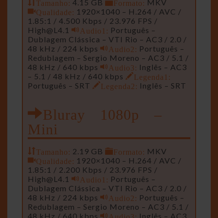
Tamanho:
4.15 GB
Formato:
MKV
Qualidade:
1920×1040 – H.264 / AVC /
1.85:1 / 4.500 Kbps / 23.976 FPS /
High@L4.1
Audio1:
Português –
Dublagem Clássica – VTI Rio – AC3 / 2.0 /
48 kHz / 224 kbps
Audio2:
Português –
Redublagem – Sergio Moreno – AC3 / 5.1 /
48 kHz / 640 kbps
Audio3:
Inglês – AC3
– 5.1 / 48 kHz / 640 kbps
Legenda1:
Português – SRT
Legenda2:
Inglês – SRT
Bluray 1080p –
Mini
Tamanho:
2.19 GB
Formato:
MKV
Qualidade:
1920×1040 – H.264 / AVC /
1.85:1 / 2.200 Kbps / 23.976 FPS /
High@L4.1
Audio1:
Português –
Dublagem Clássica – VTI Rio – AC3 / 2.0 /
48 kHz / 224 kbps
Audio2:
Português –
Redublagem – Sergio Moreno – AC3 / 5.1 /
48 kHz / 640 kbps
Audio3:
Inglês – AC3