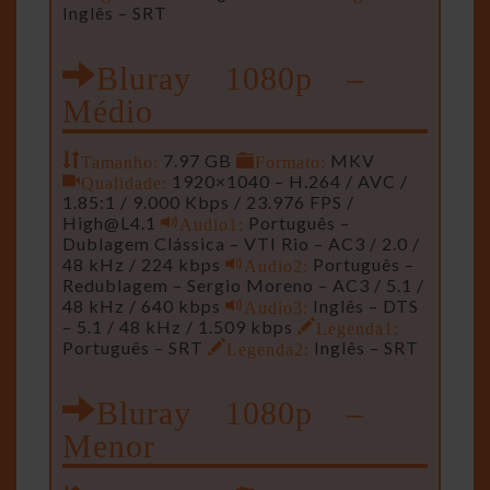
Inglês – SRT
Bluray 1080p –
Médio
Tamanho:
7.97 GB
Formato:
MKV
Qualidade:
1920×1040 – H.264 / AVC /
1.85:1 / 9.000 Kbps / 23.976 FPS /
High@L4.1
Audio1:
Português –
Dublagem Clássica – VTI Rio – AC3 / 2.0 /
48 kHz / 224 kbps
Audio2:
Português –
Redublagem – Sergio Moreno – AC3 / 5.1 /
48 kHz / 640 kbps
Audio3:
Inglês – DTS
– 5.1 / 48 kHz / 1.509 kbps
Legenda1:
Português – SRT
Legenda2:
Inglês – SRT
Bluray 1080p –
Menor