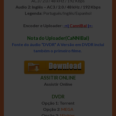
AC3 / 2.0 / 48 kHz / 192 Kbps
Audio 2: Inglês – AC3 / 2.0 / 48 kHz / 192 Kbps
Legenda:
Português/Inglês/Espanhol
Encoder e Uploader:
-=|
CannIBal
|=-
Nota do Uploader(CaNNIBal)
Fonte do áudio “DVDR” A Versão em DVDR inclui
também o primeiro filme.
ASSITIR ONLINE
Assistir Online
DVDR
Opção 1: Torrent
Opção 2:
MEGA
Opção 3:
1Fichier