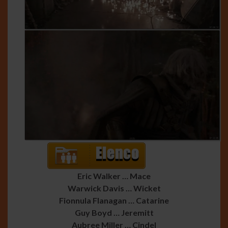
Eric Walker … Mace
Warwick Davis … Wicket
Fionnula Flanagan … Catarine
Guy Boyd … Jeremitt
Aubree Miller … Cindel