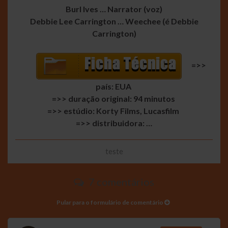
Burl Ives … Narrator (voz)
Debbie Lee Carrington … Weechee (é Debbie
Carrington)
=>>
país: EUA
=>> duração original: 94 minutos
=>> estúdio: Korty Films, Lucasfilm
=>> distribuidora: …
teste
7 comentários
Pular para o formulário de comentário