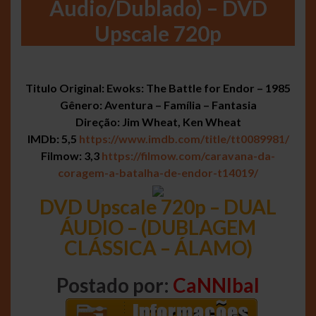
Áudio/Dublado) – DVD
Upscale 720p
Titulo Original: Ewoks: The Battle for Endor – 1985
Gênero: Aventura – Família – Fantasia
Direção: Jim Wheat, Ken Wheat
IMDb: 5,5
https://www.imdb.com/title/tt0089981/
Filmow: 3,3
https://filmow.com/caravana-da-
coragem-a-batalha-de-endor-t14019/
DVD Upscale 720p – DUAL
ÁUDIO – (DUBLAGEM
CLÁSSICA – ÁLAMO)
Postado por:
CaNNIbal