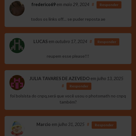
frederico69
em
maio 29, 2024
#
Responder
todos os links off… se puder reposta ae
LUCAS
em
outubro 17, 2024
#
Responder
reupem esse please!!!
JULIA TAVARES DE AZEVEDO
em
julho 13, 2025
#
Responder
foi bolsista do cnpq,será que você usou o photomath no cnpq
também?
Marcio
em
julho 31, 2025
#
Responder