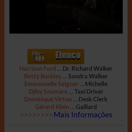
Harrison Ford
… Dr. Richard Walker
Betty Buckley
… Sondra Walker
Emmanuelle Seigner
… Michelle
Djiby Soumare
… Taxi Driver
Dominique Virton
… Desk Clerk
Gérard Klein
… Gaillard
>>>>>>>>
Mais Informações
teste