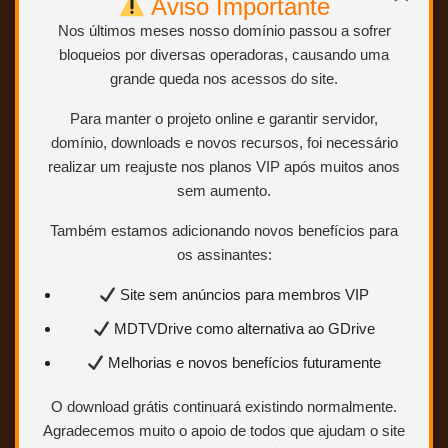
Aviso Importante
Nos últimos meses nosso domínio passou a sofrer
Bluray 1080p – REMUX
bloqueios por diversas operadoras, causando uma
Opção 1: Torrent
grande queda nos acessos do site.
Opção 2:
MEGA
Para manter o projeto online e garantir servidor,
Opção 3:
1Fichier
domínio, downloads e novos recursos, foi necessário
Opção 4: Uptobox
realizar um reajuste nos planos VIP após muitos anos
Opção 5: DiskoKosmiko
sem aumento.
Opção 6:
Kbagi
Opção 7:
GDrive
Também estamos adicionando novos benefícios para
Opção 8: OneDrive – Link Direto
os assinantes:
Opção 9:
Minhateca
– Senha:
Frentic
Site sem anúncios para membros VIP
Bluray 1080p – MÉDIO
MDTVDrive como alternativa ao GDrive
Opção 1: Torrent
Melhorias e novos benefícios futuramente
Opção 2:
MEGA
Opção 3:
1Fichier
O download grátis continuará existindo normalmente.
Opção 4: Uptobox
Agradecemos muito o apoio de todos que ajudam o site
Opção 5:
DiskoKosmiko