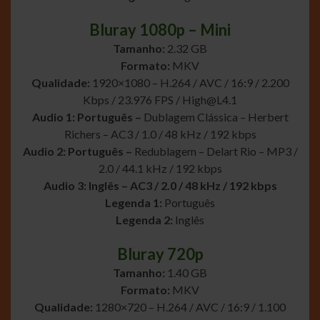
Bluray 1080p – Mini
Tamanho:
2.32 GB
Formato:
MKV
Qualidade:
1920×1080 – H.264 / AVC / 16:9 / 2.200
Kbps / 23.976 FPS /
High@L4.1
Audio 1: Português –
Dublagem Clássica – Herbert
Richers – AC3 / 1.0 / 48 kHz / 192 kbps
Audio 2: Português –
Redublagem – Delart Rio – MP3 /
2.0 / 44.1 kHz / 192 kbps
Audio 3: Inglês – AC3 / 2.0 / 48 kHz / 192 kbps
Legenda 1:
Português
Legenda 2:
Inglês
Bluray 720p
Tamanho:
1.40 GB
Formato:
MKV
Qualidade:
1280×720 – H.264 / AVC / 16:9 / 1.100