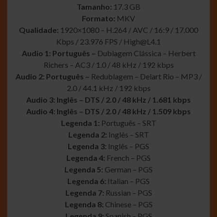
Tamanho:
17.3 GB
Formato:
MKV
Qualidade:
1920×1080 – H.264 / AVC / 16:9 / 17.000
Kbps / 23.976 FPS /
High@L4.1
Audio 1: Português –
Dublagem Clássica – Herbert
Richers – AC3 / 1.0 / 48 kHz / 192 kbps
Audio 2: Português –
Redublagem – Delart Rio – MP3 /
2.0 / 44.1 kHz / 192 kbps
Audio 3: Inglês – DTS / 2.0 / 48 kHz / 1.681 kbps
Audio 4: Inglês – DTS / 2.0 / 48 kHz / 1.509 kbps
Legenda 1:
Português – SRT
Legenda 2:
Inglês – SRT
Legenda 3:
Inglês – PGS
Legenda 4:
French – PGS
Legenda 5:
German – PGS
Legenda 6:
Italian – PGS
Legenda 7:
Russian – PGS
Legenda 8:
Chinese – PGS
Legenda 9:
Spanish – PGS