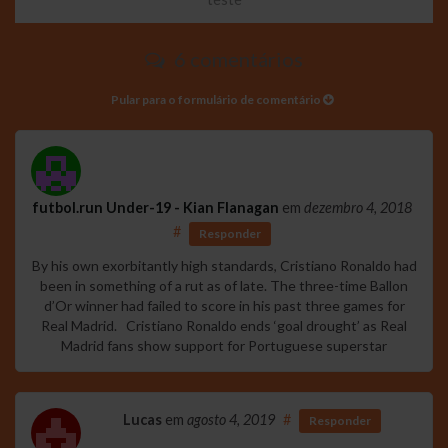
6 comentários
Pular para o formulário de comentário
futbol.run Under-19 - Kian Flanagan
em
dezembro 4, 2018
#
Responder
By his own exorbitantly high standards, Cristiano Ronaldo had
been in something of a rut as of late. The three-time Ballon
d’Or winner had failed to score in his past three games for
Real Madrid. Cristiano Ronaldo ends ‘goal drought’ as Real
Madrid fans show support for Portuguese superstar
Lucas
em
agosto 4, 2019
#
Responder