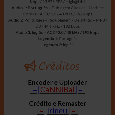
Kbps / 23.976 FPS /
High@L4.1
Audio 1: Português –
Dublagem Clássica – Herbert
Richers – AC3 / 1.0 / 48 kHz / 192 kbps
Audio 2: Português –
Redublagem – Delart Rio – MP3 /
2.0 / 44.1 kHz / 192 kbps
Audio 3: Inglês – AC3 / 2.0 / 48 kHz / 192 kbps
Legenda 1:
Português
Legenda 2:
Inglês
Encoder e Uploader
-=|
CaNNIBal
|=-
Crédito e Remaster
-=|
Irineu
|=-