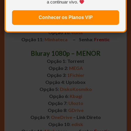
a continuar vivo.
Opção 6:
Kbagi
Opção 7:
Ulozto
Conhecer os Planos VIP
Opção 8:
GDrive
Opção 9:
OneDrive
– Link Direto
Opção 10:
edisk
Opção 11:
Minhateca
– Senha:
Frentic
Bluray 1080p – MENOR
Opção 1: Torrent
Opção 2:
MEGA
Opção 3:
1Fichier
Opção 4: Uptobox
Opção 5:
DiskoKosmiko
Opção 6:
Kbagi
Opção 7:
Ulozto
Opção 8:
GDrive
Opção 9:
OneDrive
– Link Direto
Opção 10:
edisk