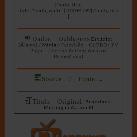
[imdb_title
style=”imdb_white”]tt0094792[/imdb_title
]
Dados Dublagens
Estúdio:
(Álamo) /
Mídia:
(Televisão – GLOBO/ TV
Paga – Telecine Action/ Amazon
PrimeVideo)
Source / Fonte:
…
Titulo Original:
Braddock:
Missing in Action III