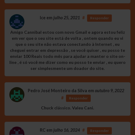
Ice
em
julho 25, 2021
#
Responder
Amigo Cannibal estou com novo Gmail e agora estou feliz
em ver que o seu site está de volta , ontem quando eu vi
que o seu site não estava conectando à Internet , eu
cheguei entrar em depressão , se você quiser , eu posso te
enviar 100 Reais todo mês para ajudar a manter o site on-
line , é só você me dizer como eu posso te enviar , eu quero
ser simplesmente um doador do site.
Pedro José Monteiro da Silva
em
outubro 9, 2022
#
Responder
Chuck clássico. Valeu Cani.
RC
em
julho 16, 2024
#
Responder