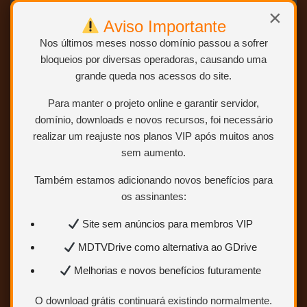
×
Para saber como ser VIP ou
Aviso Importante
Colaborador.
Clique AQUI.
Nos últimos meses nosso domínio passou a sofrer
bloqueios por diversas operadoras, causando uma
grande queda nos acessos do site.
Para manter o projeto online e garantir servidor,
domínio, downloads e novos recursos, foi necessário
realizar um reajuste nos planos VIP após muitos anos
sem aumento.
Também estamos adicionando novos benefícios para
BAIXAR
os assinantes:
Clique no botão “BAIXAR” e você
Site sem anúncios para membros VIP
será redirecionado para a página
com os links de download.
,
MDTVDrive como alternativa ao GDrive
,
,
,
Melhorias e novos benefícios futuramente
O download grátis continuará existindo normalmente.