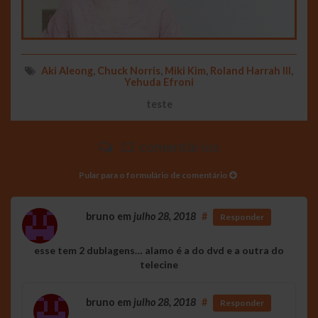
Aki Aleong
,
Chuck Norris
,
Miki Kim
,
Roland Harrah III
,
Yehuda Efroni
teste
12 comentários
Pular para o formulário de comentário
bruno
em
julho 28, 2018
#
Responder
esse tem 2 dublagens… alamo é a do dvd e a outra do
telecine
bruno
em
julho 28, 2018
#
Responder