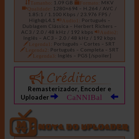
Tamanho:
1.09 GB
Formato:
MKV
Qualidade:
1280×694 – H.264 / AVC /
1.85:1 / 1.100 Kbps / 23.976 FPS /
High@L4.1
Audio1:
Português –
Dublagem Clássica – Herbert Richers –
AC3 / 2.0 / 48 kHz / 192 kbps
Audio2:
Inglês – AC3 – 2.0 / 48 kHz / 192 kbps
Legenda1:
Português – Cortes – SRT
Legenda2:
Português – Completa – SRT
Legenda3:
Inglês – PGS [/spoiler]
Remasterizador, Encoder e
CaNNIBal
Uploader