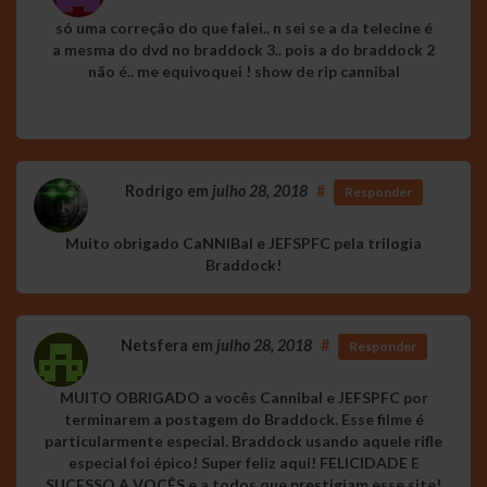
só uma correção do que falei.. n sei se a da telecine é
a mesma do dvd no braddock 3.. pois a do braddock 2
não é.. me equivoquei ! show de rip cannibal
Rodrigo
em
julho 28, 2018
#
Responder
Muito obrigado CaNNIBal e JEFSPFC pela trilogia
Braddock!
Netsfera
em
julho 28, 2018
#
Responder
MUITO OBRIGADO a vocês Cannibal e JEFSPFC por
terminarem a postagem do Braddock. Esse filme é
particularmente especial. Braddock usando aquele rifle
especial foi épico! Super feliz aqui! FELICIDADE E
SUCESSO A VOCÊS e a todos que prestigiam esse site!