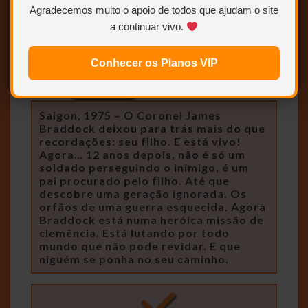
Agradecemos muito o apoio de todos que ajudam o site
a continuar vivo.
Conhecer os Planos VIP
Saigon, 1975 – O Coronel James
Braddock deixou para trás mais do que
recordações: seu filho. E está vivo!
Agora… 12 anos depois, não é só um
soldado perseguindo o inimigo, é um
pai procurado pelo filho. Até que
descobre uma geração ignorada. Os
orfãos de uma guerra esquecida. Agora
Braddock está numa heróica missão de
clemência. Está lutando por todo
mundo que não pode revidar. E que
niguém se ponha no seu caminho.