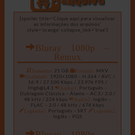
[spoiler title=’Clique aqui para visualizar
as informações dos arquivos’
style=’orange’ collapse_link=’true’]
Bluray 1080p –
Remux
Tamanho:
21 GB
Formato:
MKV
Qualidade:
1920×1080 – H.264 / AVC /
16:9 / 27.100 Kbps / 23.976 FPS /
High@L4.1
Audio1:
Português –
Dublagem Clássica – Álamo – AC3 / 2.0 /
48 kHz / 224 kbps
Audio2:
Inglês –
FLAC – 2.0 / 48 kHz / 674 kbps
Legenda1:
Português – SRT
Legenda2:
Inglês – PGS
Bluray 1080p –