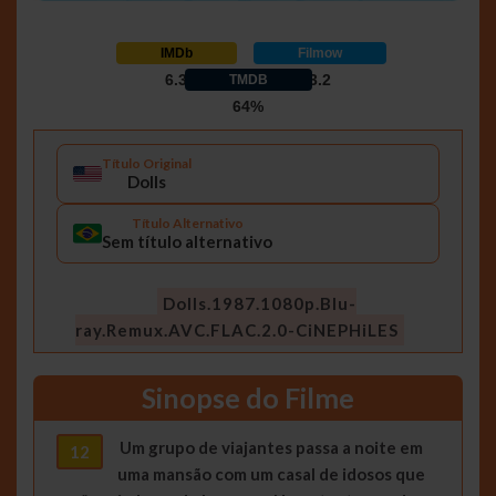
IMDb
Filmow
6.3
3.2
TMDB
64%
Título Original
Dolls
Título Alternativo
Sem título alternativo
Dolls.1987.1080p.Blu-
ray.Remux.AVC.FLAC.2.0-CiNEPHiLES
Sinopse do Filme
Um grupo de viajantes passa a noite em
12
uma mansão com um casal de idosos que