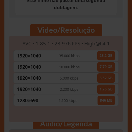
Esse filme não possui uma segunda
dublagem.
Video/Resolução
AVC • 1.85:1 • 23.976 FPS •
High@L4.1
1920×1040
35.000 kbps
23.2 GB
1920×1040
10.000 kbps
7.79 GB
1920×1040
5.000 kbps
3.52 GB
1920×1040
2.200 kbps
1.76 GB
1280×690
1.100 kbps
846 MB
Áudio/Legenda