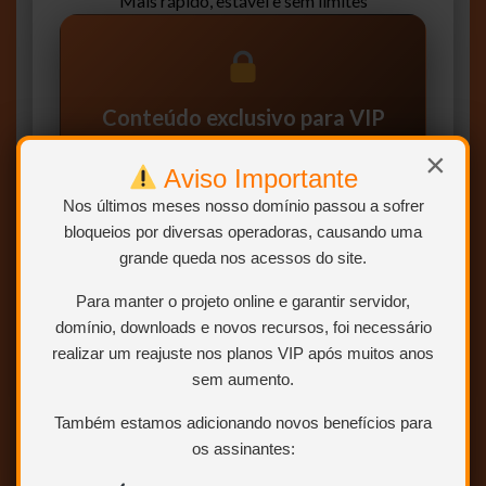
Mais rápido, estável e sem limites
Conteúdo exclusivo para VIP
Você precisa ser
Usuário VIP
para visualizar os
×
Aviso Importante
links de download.
Nos últimos meses nosso domínio passou a sofrer
Sem limites
Mais velocidade
bloqueios por diversas operadoras, causando uma
grande queda nos acessos do site.
Links estáveis
Para manter o projeto online e garantir servidor,
domínio, downloads e novos recursos, foi necessário
Quero ser VIP agora
realizar um reajuste nos planos VIP após muitos anos
sem aumento.
Sem limites, sem dor de cabeça e ajuda o site
Também estamos adicionando novos benefícios para
os assinantes: