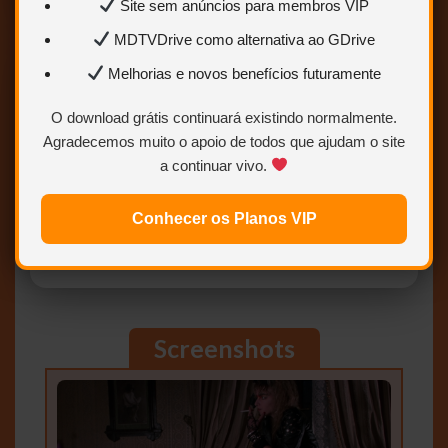
Site sem anúncios para membros VIP
MDTVDrive como alternativa ao GDrive
Melhorias e novos benefícios futuramente
DOWNLOAD GRÁTIS
Acesso padrão com redirecionamento
O download grátis continuará existindo normalmente.
Agradecemos muito o apoio de todos que ajudam o site
BAIXAR AGORA
a continuar vivo.
Clique para acessar os links disponíveis
Conhecer os Planos VIP
Screenshots