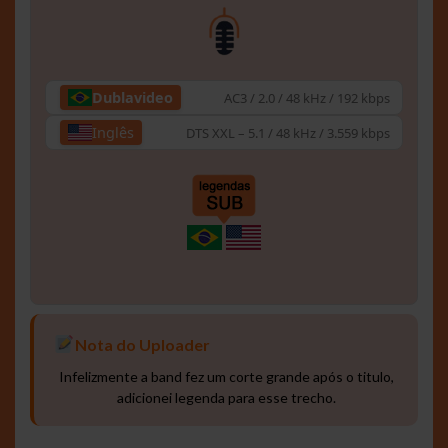
Dublavideo
AC3 / 2.0 / 48 kHz / 192 kbps
Inglês
DTS XXL – 5.1 / 48 kHz / 3.559 kbps
Nota do Uploader
Infelizmente a band fez um corte grande após o titulo,
adicionei legenda para esse trecho.