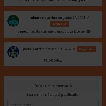
Obrigado demais Cannibal, muito obrigado!
eduardo querino
em
junho 19, 2025
#
Responder
no mega nao da tem que paga coloca isso no GD
jh20r20hrrtrt
em
abril 21, 2026
#
Responder
TUD0 0FF….
Deixe um comentário
Seu e-mail não será publicado.