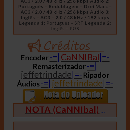
AC3 / 2.0 / 48 kHz / 256 kbps
Audio 2:
Português – Redublagem – Drei Marc –
AC3 / 2.0 / 48 kHz / 256 kbps
Audio 3:
Inglês – AC3 – 2.0 / 48 kHz / 192 kbps
Legenda 1:
Português – SRT
Legenda 2:
Inglês – PGS
-=|
CaNNIBal
|=-
Encoder
-=|
Remasterizador
jeffetrindade
|=-
Ripador
-=|
jeffetrindade
|=-
Áudios
NOTA (CaNNIbal)
…