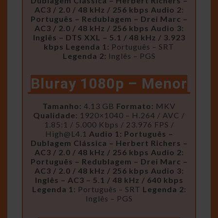
Dublagem Clássica – Herbert Richers –
AC3 / 2.0 / 48 kHz / 256 kbps
Audio 2:
Português – Redublagem – Drei Marc –
AC3 / 2.0 / 48 kHz / 256 kbps
Audio 3:
Inglês – DTS XXL – 5.1 / 48 kHz / 3.923
kbps
Legenda 1:
Português – SRT
Legenda 2:
Inglês – PGS
Bluray 1080p – Menor
Tamanho:
4.13 GB
Formato:
MKV
Qualidade:
1920×1040 – H.264 / AVC /
1.85:1 / 5.000 Kbps / 23.976 FPS /
High@L4.1
Audio 1: Português –
Dublagem Clássica – Herbert Richers –
AC3 / 2.0 / 48 kHz / 256 kbps
Audio 2:
Português – Redublagem – Drei Marc –
AC3 / 2.0 / 48 kHz / 256 kbps
Audio 3:
Inglês – AC3 – 5.1 / 48 kHz / 640 kbps
Legenda 1:
Português – SRT
Legenda 2:
Inglês – PGS