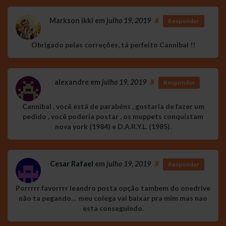
Markson ikki
em
julho 19, 2019
#
Responder
Obrigado pelas correções, tá perfeito Cannibal !!
alexandre
em
julho 19, 2019
#
Responder
Cannibal , você está de parabéns , gostaria de fazer um
pedido , você poderia postar , os muppets conquistam
nova york (1984) e D.A.R.Y.L. (1985).
Cesar Rafael
em
julho 19, 2019
#
Responder
Porrrrr favorrrr leandro posta opção tambem do onedrive
não ta pegando… meu colega vai baixar pra mim mas nao
esta conseguindo.