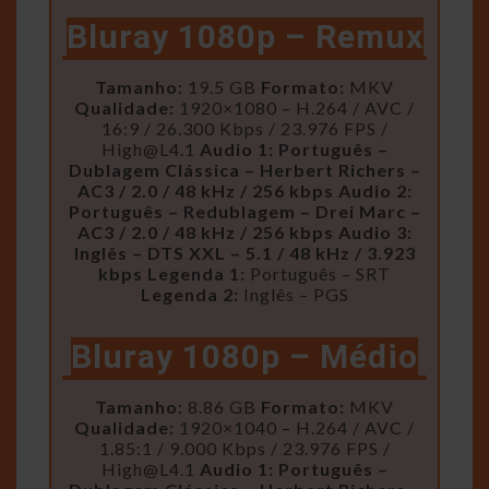
Bluray 1080p – Remux
Tamanho:
19.5 GB
Formato:
MKV
Qualidade:
1920×1080 – H.264 / AVC /
16:9 / 26.300 Kbps / 23.976 FPS /
High@L4.1
Audio 1: Português –
Dublagem Clássica – Herbert Richers –
AC3 / 2.0 / 48 kHz / 256 kbps
Audio 2:
Português – Redublagem – Drei Marc –
AC3 / 2.0 / 48 kHz / 256 kbps
Audio 3:
Inglês – DTS XXL – 5.1 / 48 kHz / 3.923
kbps
Legenda 1:
Português – SRT
Legenda 2:
Inglês – PGS
Bluray 1080p – Médio
Tamanho:
8.86 GB
Formato:
MKV
Qualidade:
1920×1040 – H.264 / AVC /
1.85:1 / 9.000 Kbps / 23.976 FPS /
High@L4.1
Audio 1: Português –