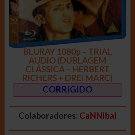
BLURAY 1080p – TRIAL
AUDIO (DUBLAGEM
CLÁSSICA – HERBERT
RICHERS + DREI MARC)
CORRIGIDO
Colaboradores:
CaNNIbal