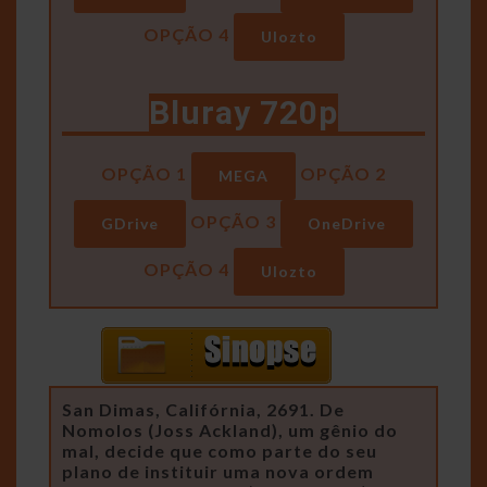
OPÇÃO 4
Ulozto
Bluray 720p
OPÇÃO 1
OPÇÃO 2
MEGA
OPÇÃO 3
GDrive
OneDrive
OPÇÃO 4
Ulozto
San Dimas, Califórnia, 2691. De
Nomolos (Joss Ackland), um gênio do
mal, decide que como parte do seu
plano de instituir uma nova ordem