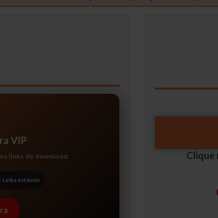
ra VIP
Clique
 os links de download.
Links estáveis
ra