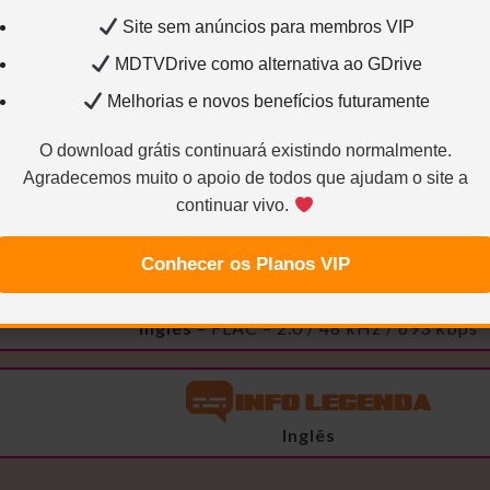
Site sem anúncios para membros VIP
MDTVDrive como alternativa ao GDrive
AVC / 1.224 / 24.000 FPS /
High@L4.1
Melhorias e novos benefícios futuramente
1322×1080 – 28.000 kbps
= 16.5 GB
1322×1080 – 10.000 kbps
= 6.18 GB
O download grátis continuará existindo normalmente.
1322×1080 – 5.000 kbps
= 3.36 GB
Agradecemos muito o apoio de todos que ajudam o site a
1322×1080 – 2.200 kbps
= 1.49 GB
882×720 – 1.100 kbps
= 897 MB
continuar vivo.
Conhecer os Planos VIP
Português (Mastersound)
– AC3 / 2.0 / 48 kHz /
Inglês
– FLAC – 2.0 / 48 kHz / 693 kbps
Inglês