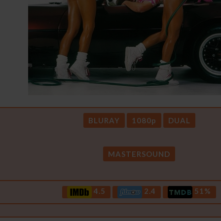
BLURAY
1080p
DUAL
MASTERSOUND
4.5
2.4
51%