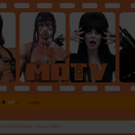
VIP
Login
l Áudio/Dublado) – Bluray 1080p
O 