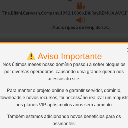
The.Bikini.Carwash.Company.1992.1080p.BluRay.REMUX.AVC.F
Áudio ripado de tvrip do sbt.
Aviso Importante
Nos últimos meses nosso domínio passou a sofrer bloqueios
The Bikini Carwash Company
por diversas operadoras, causando uma grande queda nos
acessos do site.
Sem Titulo Alternativo
Para manter o projeto online e garantir servidor, domínio,
downloads e novos recursos, foi necessário realizar um reajust
Indisponivel
nos planos VIP após muitos anos sem aumento.
Também estamos adicionando novos benefícios para os
assinantes: