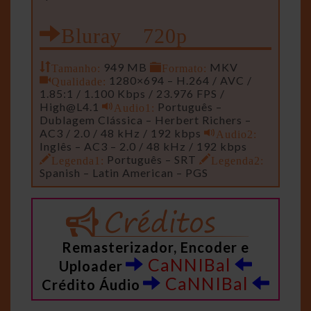
Bluray 720p
Tamanho:
949 MB
Formato:
MKV
Qualidade:
1280×694 – H.264 / AVC /
1.85:1 / 1.100 Kbps / 23.976 FPS /
High@L4.1
Audio1:
Português –
Dublagem Clássica – Herbert Richers –
AC3 / 2.0 / 48 kHz / 192 kbps
Audio2:
Inglês – AC3 – 2.0 / 48 kHz / 192 kbps
Legenda1:
Português – SRT
Legenda2:
Spanish – Latin American – PGS
Remasterizador, Encoder e
CaNNIBal
Uploader
CaNNIBal
Crédito Áudio