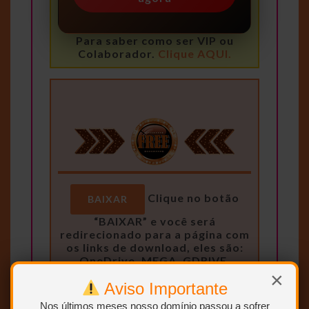
Para saber como ser VIP ou
Colaborador.
Clique AQUI.
Clique no botão
BAIXAR
“BAIXAR” e você será
redirecionado para a página com
os links de download, eles são:
OneDrive, MEGA, GDRIVE,
Uptobox e 1fichier.
×
Aviso Importante
Nos últimos meses nosso domínio passou a sofrer