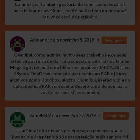
Cannibal, eu também gostaria de saber como você faz
para baixar esses filmes, você é muito bom no que você
faz, você está de parabéns.
Alexandre
em
novembro 5, 2019
#
Responder
Cannibal, como admiro muito seus trabalhos e os seus
sites eu gostaria de dar uma sugestâo, eu vi lá nos Filmes
Mega e gostei muito da idéia, nos arquivos MEGA, GDrive,
4Sync e OneDrive começa a usar senha no RAR e já nos
arquivos como Uptobox, ulozto, chomikuj, userscloud e no
uploaded use RAR sem senha, desejo tudo de bom para
você e os seus sites tambêm.
Daniel SLV
em
novembro 27, 2019
#
Responder
Um filme foda demais pra época , eu pensava que a
joventude era perdida só nessa geração mais sempre foi