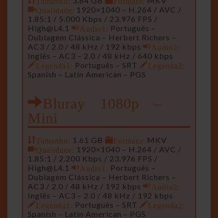
Tamanho:
3.64 GB
Formato:
MKV
Qualidade:
1920×1040 – H.264 / AVC /
1.85:1 / 5.000 Kbps / 23.976 FPS /
High@L4.1
Audio1:
Português –
Dublagem Clássica – Herbert Richers –
AC3 / 2.0 / 48 kHz / 192 kbps
Audio2:
Inglês – AC3 – 2.0 / 48 kHz / 640 kbps
Legenda1:
Português – SRT
Legenda2:
Spanish – Latin American – PGS
Bluray 1080p –
Mini
Tamanho:
1.61 GB
Formato:
MKV
Qualidade:
1920×1040 – H.264 / AVC /
1.85:1 / 2.200 Kbps / 23.976 FPS /
High@L4.1
Audio1:
Português –
Dublagem Clássica – Herbert Richers –
AC3 / 2.0 / 48 kHz / 192 kbps
Audio2:
Inglês – AC3 – 2.0 / 48 kHz / 192 kbps
Legenda1:
Português – SRT
Legenda2:
Spanish – Latin American – PGS