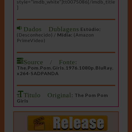
style=”imdb_white”]tt0075086[/imdb_title
]
Dados Dublagens
Estúdio:
(Desconhecido) /
Mídia:
(Amazon
PrimeVideo)
Source / Fonte:
The.Pom.Pom.Girls.1976.1080p.BluRay.
x264-SADPANDA
Titulo Original:
The Pom Pom
Girls