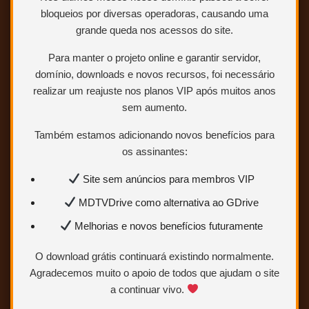
bloqueios por diversas operadoras, causando uma
grande queda nos acessos do site.
Para manter o projeto online e garantir servidor,
domínio, downloads e novos recursos, foi necessário
realizar um reajuste nos planos VIP após muitos anos
sem aumento.
Jesse, o atleta, é um homem de ação e
ele não vai desistir até que ele tenha o
Também estamos adicionando novos benefícios para
verão dele correndo com aquela garota
os assinantes:
de pom-pom especial nesta comédia
adolescente atrevida dos anos 70.
Site sem anúncios para membros VIP
MDTVDrive como alternativa ao GDrive
Melhorias e novos benefícios futuramente
O download grátis continuará existindo normalmente.
Agradecemos muito o apoio de todos que ajudam o site
a continuar vivo.