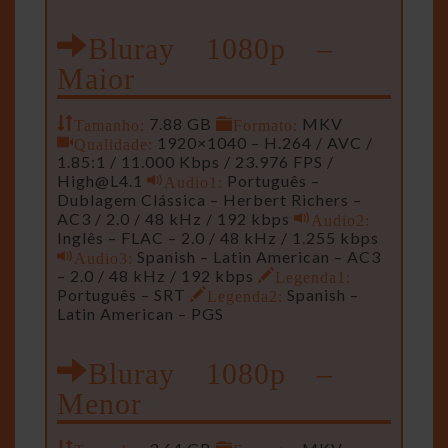
Bluray 1080p –
Maior
Tamanho:
7.88 GB
Formato:
MKV
Qualidade:
1920×1040 – H.264 / AVC /
1.85:1 / 11.000 Kbps / 23.976 FPS /
High@L4.1
Audio1:
Português –
Dublagem Clássica – Herbert Richers –
AC3 / 2.0 / 48 kHz / 192 kbps
Audio2:
Inglês – FLAC – 2.0 / 48 kHz / 1.255 kbps
Audio3:
Spanish – Latin American – AC3
– 2.0 / 48 kHz / 192 kbps
Legenda1:
Português – SRT
Legenda2:
Spanish –
Latin American – PGS
Bluray 1080p –
Menor