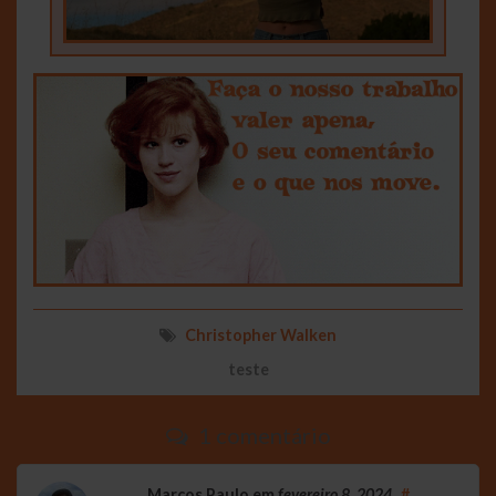
Christopher Walken
teste
1 comentário
Marcos Paulo
em
fevereiro 8, 2024
#