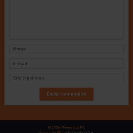
© 2026 MemóriadaTV.
Feito com
por
Memória da TV
.