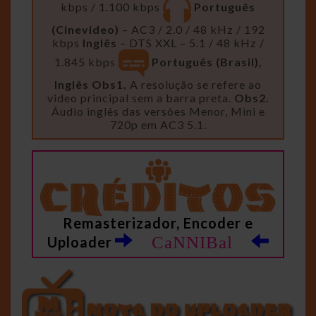
kbps / 1.100 kbps
Português
(Cinevideo)
– AC3 / 2.0 / 48 kHz / 192
kbps
Inglês
– DTS XXL – 5.1 / 48 kHz /
1.845 kbps
Português (Brasil),
Inglês
Obs1.
A resolução se refere ao
video principal sem a barra preta.
Obs2.
Áudio inglês das versôes Menor, Mini e
720p em AC3 5.1.
Remasterizador, Encoder e
CaNNIBal
Uploader