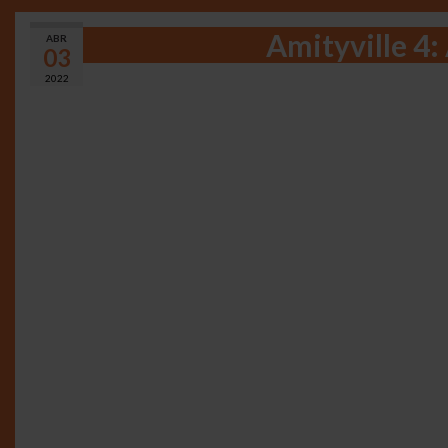
Amityville 4:
ABR
03
2022