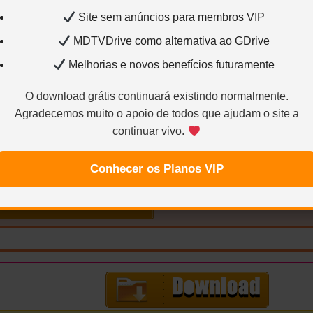
Site sem anúncios para membros VIP
MDTVDrive como alternativa ao GDrive
0×694 – H.264 / AVC / 1.85:1 / 1.100 Kbps / 23.976 FPS 
Melhorias e novos benefícios futuramente
Inglês – AC3 – 2.0 / 48 kHz / 192 kbps
Legenda1:
Portu
O download grátis continuará existindo normalmente.
Agradecemos muito o apoio de todos que ajudam o site a
continuar vivo.
Ca
Remasterizador, Encoder e Uploader
Conhecer os Planos VIP
ÁUDIOS
VIDEO
…