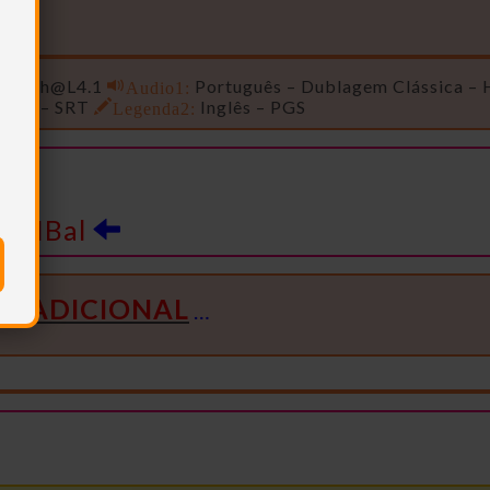
/
High@L4.1
Audio1:
Português – Dublagem Clássica – 
guês – SRT
Legenda2:
Inglês – PGS
NNIBal
S
ADICIONAL
…
…