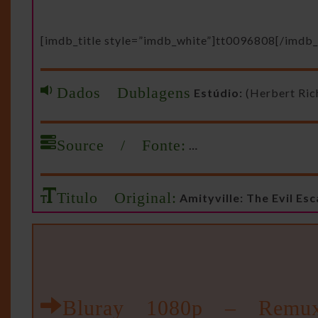
[imdb_title style=”imdb_white”]tt0096808[/imdb_t
Dados Dublagens
Estúdio:
(Herbert Ric
Source / Fonte:
…
Titulo Original:
Amityville: The Evil Es
Bluray 1080p – Remu