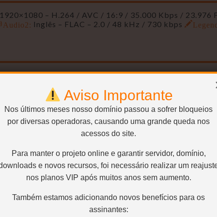
1920×1080 – H.264 / AVC / 16:9 / 35.000 Kbps / 23.976 
Audio2:
Inglês – FLAC – 2.0 / 48 kHz / 730 kbps
Legen
1920×1040 – H.264 / AVC / 1.85:1 / 10.000 Kbps / 23.97
Audio2:
Inglês – FLAC – 2.0 / 48 kHz / 730 kbps
Legen
Aviso Importante
r
Nos últimos meses nosso domínio passou a sofrer bloqueios
por diversas operadoras, causando uma grande queda nos
acessos do site.
1920×1040 – H.264 / AVC / 1.85:1 / 5.000 Kbps / 23.976
Audio2:
Inglês – FLAC – 2.0 / 48 kHz / 730 kbps
Legen
Para manter o projeto online e garantir servidor, domínio,
downloads e novos recursos, foi necessário realizar um reajust
nos planos VIP após muitos anos sem aumento.
1920×1040 – H.264 / AVC / 1.85:1 / 2.200 Kbps / 23.976
Também estamos adicionando novos benefícios para os
Audio2:
Inglês – AC3 – 2.0 / 48 kHz / 192 kbps
Legend
assinantes: