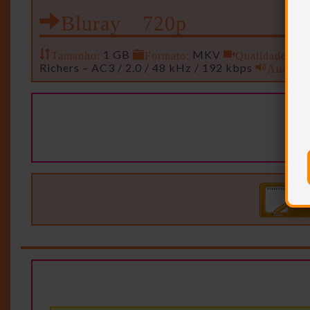
Bluray 720p
Tamanho:
1 GB
Formato:
MKV
Qualidade:
128
Richers – AC3 / 2.0 / 48 kHz / 192 kbps
Audio2: