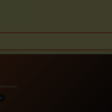
e download.
is