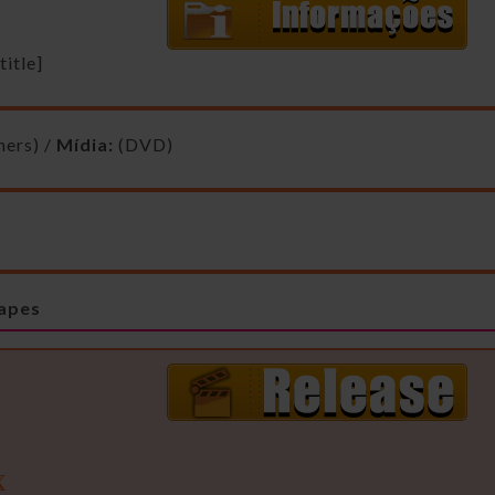
itle]
hers) /
Mídia:
(DVD)
capes
x