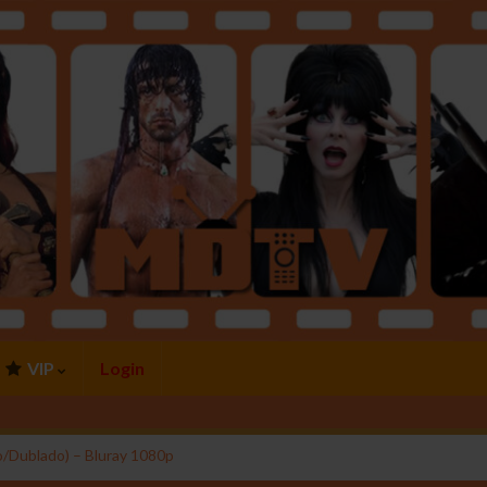
VIP
Login
o/Dublado) – Bluray 1080p