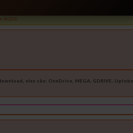
e AQUI.
e download, eles são: OneDrive, MEGA, GDRIVE, Uptob