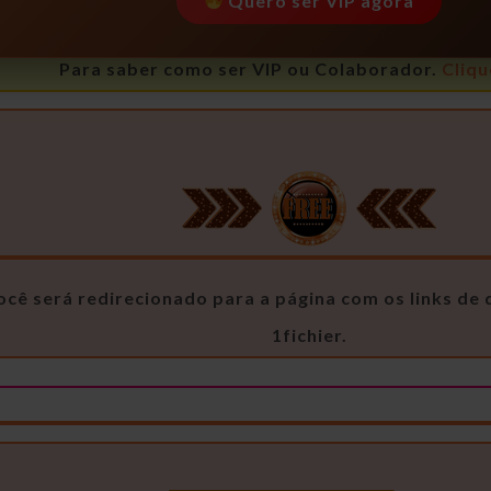
Quero ser VIP agora
Para saber como ser VIP ou Colaborador.
Cliqu
ocê será redirecionado para a página com os links d
1fichier.