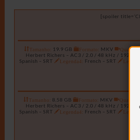
[spoiler title=’
Tamanho:
19.9 GB
Formato:
MKV
Qualidad
Herbert Richers – AC3 / 2.0 / 48 kHz / 192 kb
Spanish – SRT
Legenda4:
French – SRT
Legend
Tamanho:
8.58 GB
Formato:
MKV
Qualidad
Herbert Richers – AC3 / 2.0 / 48 kHz / 192 kb
Spanish – SRT
Legenda4:
French – SRT
Legend