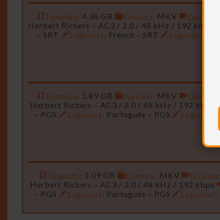
Tamanho:
4.36 GB
Formato:
MKV
Qualidad
Herbert Richers – AC3 / 2.0 / 48 kHz / 192 kbps
– SRT
Legenda4:
French – SRT
Legenda5:
Ge
Tamanho:
1.89 GB
Formato:
MKV
Qualidad
Herbert Richers – AC3 / 2.0 / 48 kHz / 192 kbps
– PGS
Legenda4:
Português – PGS
Legenda5:
Tamanho:
1.09 GB
Formato:
MKV
Qualida
Herbert Richers – AC3 / 2.0 / 48 kHz / 192 kbps
– PGS
Legenda4:
Português – PGS
Legenda5: