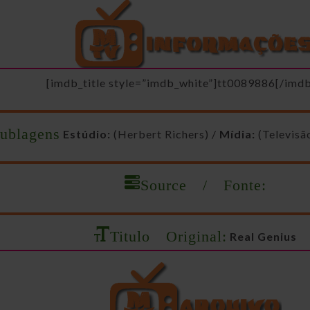
[imdb_title style=”imdb_white”]tt0089886[/imdb
blagens
Estúdio:
(Herbert Richers) /
Mídia:
(Televisã
Source / Fonte:
Titulo Original:
Real Genius