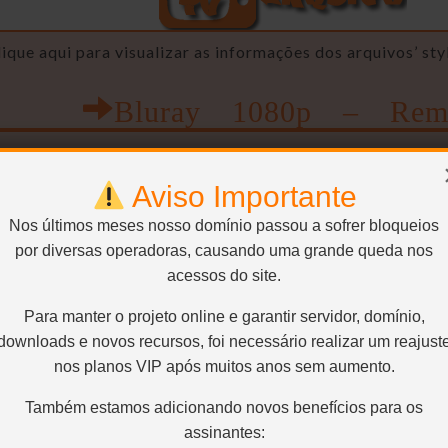
Clique aqui para visualizar as informações dos arquivos’ sty
Bluray 1080p – Rem
e:
1920×1080 – H.264 / AVC / 16:9 / 24.900 Kbps / 23.97
ps
Audio2:
Inglês – DTS – 2.0 / 48 kHz / 1.509 kbps
Le
Aviso Importante
a5:
German – SRT
Legenda6:
Dutch – SRT
Legenda7:
Sw
SRT
Legenda10:
Greek – SRT
Legenda11:
Polis
Nos últimos meses nosso domínio passou a sofrer bloqueios
por diversas operadoras, causando uma grande queda nos
Bluray 1080p – Méd
acessos do site.
Para manter o projeto online e garantir servidor, domínio,
e:
1920×800 – H.264 / AVC / 2.40:1 / 10.000 Kbps / 23.9
ps
Audio2:
Inglês – DTS – 2.0 / 48 kHz / 1.509 kbps
Le
downloads e novos recursos, foi necessário realizar um reajust
a5:
German – SRT
Legenda6:
Dutch – SRT
Legenda7:
Sw
nos planos VIP após muitos anos sem aumento.
SRT
Legenda10:
Greek – SRT
Legenda11:
Polis
Também estamos adicionando novos benefícios para os
Bluray 1080p – Men
assinantes: