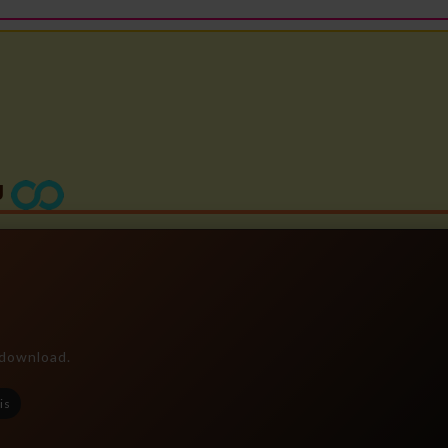
U
e download.
is