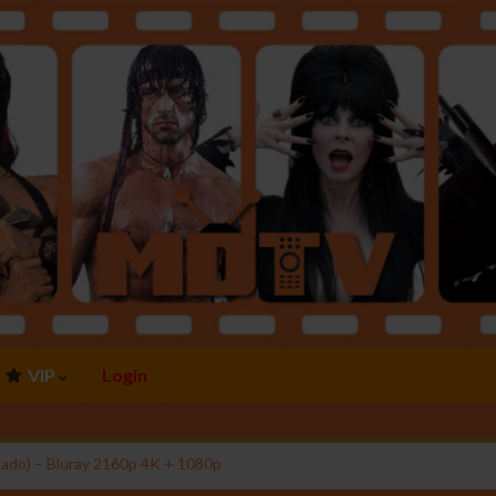
VIP
Login
dado) – Bluray 2160p 4K + 1080p