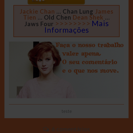
Jackie Chan
… Chan Lung
James
Tien
… Old Chen
Dean Shek
…
>>>>>>>>
Mais
Jaws Four
Informações
teste
6 comentários