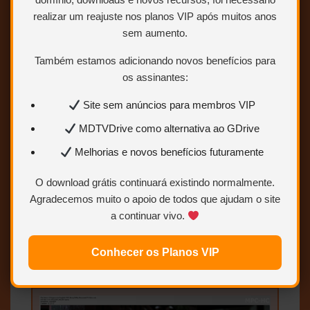
Bluray 1080p –
Opção 4:
Ulozto
realizar um reajuste nos planos VIP após muitos anos
MINI
Opção 1:
MEGA
Opção 2:
GDrive
sem aumento.
Opção 3:
OneDrive
Opção 4:
Ulozto
Bluray 720p
Opção 1:
MEGA
Opção
Também estamos adicionando novos benefícios para
2:
GDrive
Opção 3:
OneDrive
Opção 4:
Ulozto
os assinantes:
Site sem anúncios para membros VIP
MDTVDrive como alternativa ao GDrive
Melhorias e novos benefícios futuramente
Chang Lung, é um de dois irmãos cuja
família está sendo atacada pelos
diabólicos bandidos Heaven e Earth.
O download grátis continuará existindo normalmente.
Forçados a se separar quando crianças,
Agradecemos muito o apoio de todos que ajudam o site
os garotos se reencontram adultos,
a continuar vivo.
quando acontece o trágico assassinato
de seu pai. Agora eles devem se reunir e
lutar contra Heaven e Earth, para
Conhecer os Planos VIP
vingar a sua morte.