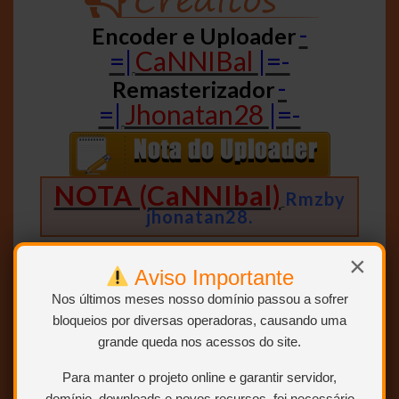
-
Encoder e Uploader
=|
CaNNIBal
|=-
-
Remasterizador
=|
Jhonatan28
|=-
NOTA (CaNNIbal)
Rmzby
jhonatan28.
×
Aviso Importante
Nos últimos meses nosso domínio passou a sofrer
Bluray 1080p – MAIOR
Opção 1:
bloqueios por diversas operadoras, causando uma
MEGA
Opção 2:
GDrive
Opção 3:
grande queda nos acessos do site.
Bluray
OneDrive
Opção 4:
Ulozto
1080p – MENOR
Opção 1:
MEGA
Para manter o projeto online e garantir servidor,
Opção 2:
GDrive
Opção 3:
OneDrive
domínio, downloads e novos recursos, foi necessário