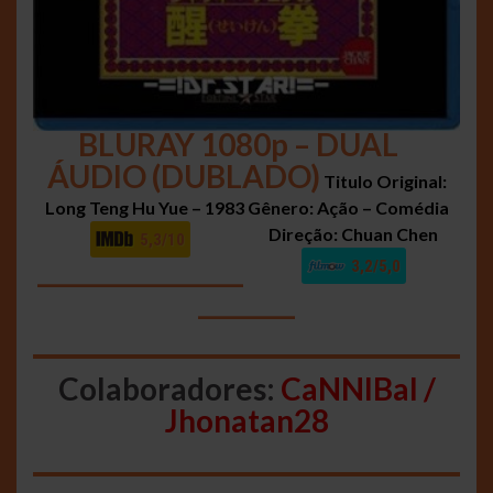
BLURAY 1080p – DUAL
ÁUDIO (DUBLADO)
Titulo Original:
Long Teng Hu Yue – 1983
Gênero: Ação – Comédia
Direção: Chuan Chen
5,3/10
_________________
3,2/5,0
________
Colaboradores:
CaNNIBal /
Jhonatan28