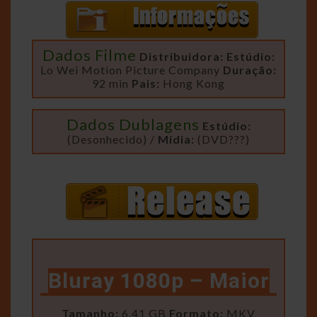
Dados Filme
Distribuidora:
Estúdio:
Lo Wei Motion Picture Company
Duração:
92 min
Pais:
Hong Kong
Dados Dublagens
Estúdio:
(Desonhecido) /
Mídia:
(DVD???)
Bluray 1080p – Maior
Tamanho:
6.41 GB
Formato:
MKV