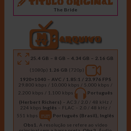
The Bride
25.4 GB – 8 GB – 4.34 GB – 2.16 GB
(1080p)
1.26 GB
(720p)
1920×1040 – AVC / 1.85:1 / 23.976 FPS
29.800 kbps / 10.000 kbps / 5.000 kbps /
2.200 kbps / 1.100 kbps
Português
(Herbert Richers)
– AC3 / 2.0 / 48 kHz /
224 kbps
Inglês
– FLAC – 2.0 / 48 kHz /
551 kbps
Português (Brasil), Inglês
Obs1.
A resolução se refere ao video
principal sem a barra preta.
Obs2.
Áudio