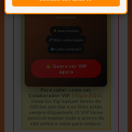
Você precisa ser
Usuário VIP
para visualizar os links de
download.
Sem limites
Mais velocidade
Links estáveis
Quero ser VIP
agora
Para saber como ser
Colaborador VIP.
Clique AQUI.
Usuários Vip baixam direto do
GDrive sem Rar e os links estão
sempre disponiveis. O VIP torna
possivel manter todo o acervo do
site online e salvo para sempre.