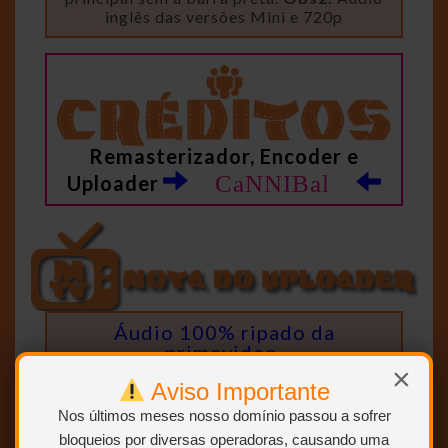
inglês das versôes Mini e 720p
Remasterizador, Encoder e
CaNNIBal
Uploader
Áudio 100% ripado da
primevideo.
×
Aviso Importante
Nos últimos meses nosso domínio passou a sofrer
bloqueios por diversas operadoras, causando uma