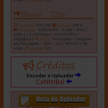
Bluray 720p
Tamanho:
931 MB
Formato:
MKV
Qualidade:
1280×694 – H.264 / AVC /
1.85:1 / 1.100 Kbps / 23.976 FPS /
High@L4.1
Audio:
Português – Original
em Português – AAC / 2.0 / 48 kHz / 96
kbps
Legenda:
S/L
Encoder e Uploader
CaNNIBal