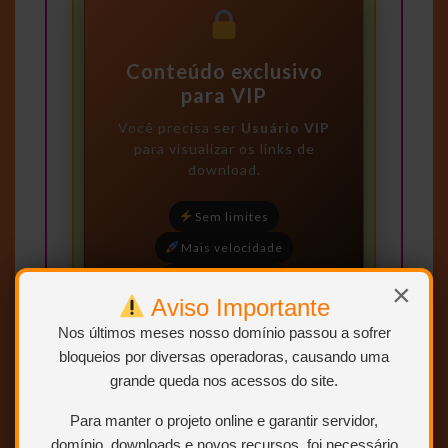
Conteúdo exclusivo
para VIP
Você precisa ser
Usuário VIP
para visualizar os links de
download.
Sem limites
Mais velocidade
Links estáveis
×
Aviso Importante
Nos últimos meses nosso domínio passou a sofrer
Quero ser VIP
agora
bloqueios por diversas operadoras, causando uma
grande queda nos acessos do site.
Para saber como ser VIP ou
Para manter o projeto online e garantir servidor,
Colaborador.
Clique AQUI.
domínio, downloads e novos recursos, foi necessário