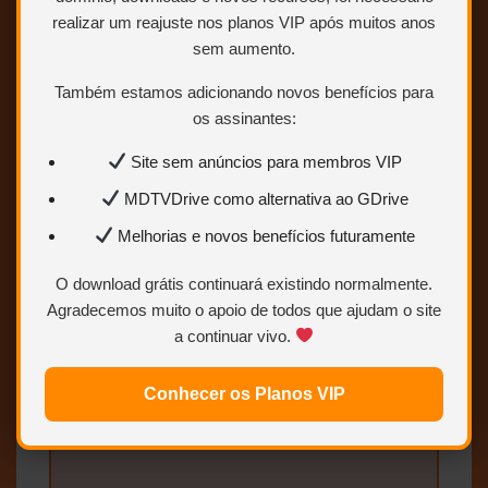
realizar um reajuste nos planos VIP após muitos anos
sem aumento.
Também estamos adicionando novos benefícios para
os assinantes:
Site sem anúncios para membros VIP
MDTVDrive como alternativa ao GDrive
Clique no botão
BAIXAR
Melhorias e novos benefícios futuramente
“BAIXAR” e você será
redirecionado para a página com
O download grátis continuará existindo normalmente.
os links de download, eles são:
Agradecemos muito o apoio de todos que ajudam o site
OneDrive, MEGA, GDRIVE,
Uptobox e 1fichier.
a continuar vivo.
Conhecer os Planos VIP