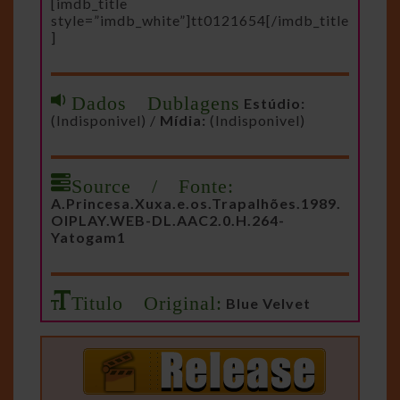
[imdb_title
style=”imdb_white”]tt0121654[/imdb_title
]
Dados Dublagens
Estúdio:
(Indisponivel) /
Mídia:
(Indisponivel)
Source / Fonte:
A.Princesa.Xuxa.e.os.Trapalhões.1989.
OIPLAY.WEB-DL.AAC2.0.H.264-
Yatogam1
Titulo Original:
Blue Velvet