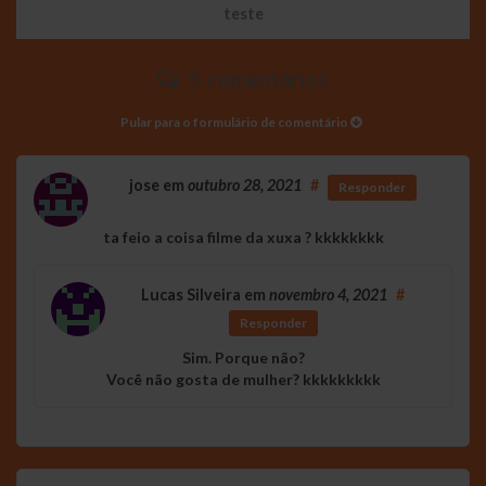
teste
5 comentários
Pular para o formulário de comentário
jose
em
outubro 28, 2021
#
Responder
ta feio a coisa filme da xuxa ? kkkkkkkk
Lucas Silveira
em
novembro 4, 2021
#
Responder
Sim. Porque não?
Você não gosta de mulher? kkkkkkkkk