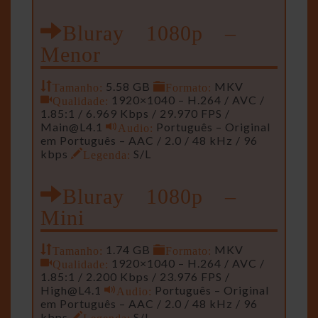
Bluray 1080p –
Menor
Tamanho:
5.58 GB
Formato:
MKV
Qualidade:
1920×1040 – H.264 / AVC /
1.85:1 / 6.969 Kbps / 29.970 FPS /
Main@L4.1
Audio:
Português – Original
em Português – AAC / 2.0 / 48 kHz / 96
kbps
Legenda:
S/L
Bluray 1080p –
Mini
Tamanho:
1.74 GB
Formato:
MKV
Qualidade:
1920×1040 – H.264 / AVC /
1.85:1 / 2.200 Kbps / 23.976 FPS /
High@L4.1
Audio:
Português – Original
em Português – AAC / 2.0 / 48 kHz / 96
kbps
Legenda:
S/L