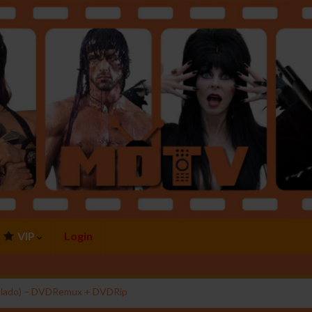
VIP
Login
ublado) – DVDRemux + DVDRip