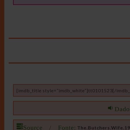
[imdb_title style=”imdb_white”]tt0101523[/imdb_t
Dado
Source / Fonte:
The.Butchers.Wife.