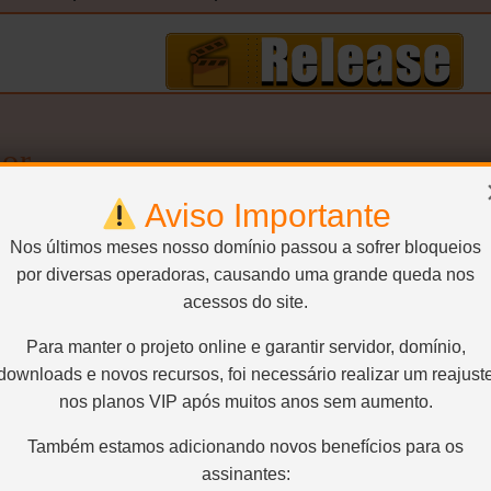
or
Aviso Importante
1920×1080 – H.264 / AVC / 16:9 / 13.400 Kbps / 23.976 
glês – E-AC3 / 5.1 / 48 kHz / 640 kbps
Legenda1:
Portu
Nos últimos meses nosso domínio passou a sofrer bloqueios
 – SRT
Legenda6:
Swedish – SRT
por diversas operadoras, causando uma grande queda nos
acessos do site.
or
Para manter o projeto online e garantir servidor, domínio,
1920×1080 – H.264 / AVC / 16:9 / 5.500 Kbps / 23.976 F
downloads e novos recursos, foi necessário realizar um reajust
glês – E-AC3 / 5.1 / 48 kHz / 640 kbps
Legenda1:
Portu
nos planos VIP após muitos anos sem aumento.
 – SRT
Legenda6:
Swedish – SRT
Também estamos adicionando novos benefícios para os
i
assinantes: