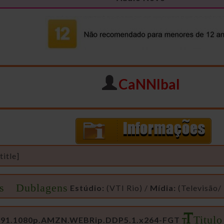
CaNNIbal
itle]
s Dublagens
Estúdio:
(VTI Rio) /
Mídia:
(Televisão/
Titul
1991.1080p.AMZN.WEBRip.DDP5.1.x264-FGT