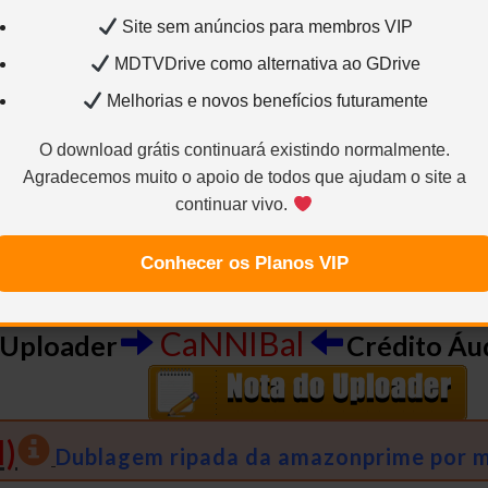
Site sem anúncios para membros VIP
1920×1080 – H.264 / AVC / 16:9 / 2.200 Kbps / 23.976 F
glês – AC3 – 2.0 / 48 kHz / 192 kbps
Legenda1:
Portugu
MDTVDrive como alternativa ao GDrive
 – SRT
Legenda6:
Swedish – SRT
Melhorias e novos benefícios futuramente
O download grátis continuará existindo normalmente.
Agradecemos muito o apoio de todos que ajudam o site a
1280×720 – H.264 / AVC / 16:9 / 1.100 Kbps / 23.976 FP
continuar vivo.
glês – AC3 – 2.0 / 48 kHz / 192 kbps
Legenda1:
Portugu
 – SRT
Legenda6:
Swedish – SRT
Conhecer os Planos VIP
CaNNIBal
 Uploader
Crédito Áu
)
Dublagem ripada da amazonprime por mi