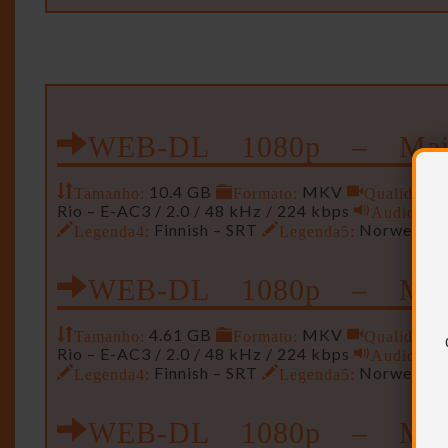
WEB-DL 1080p – Mai
Tamanho:
10.4 GB
Formato:
MKV
Qualidade:
Rio – E-AC3 / 2.0 / 48 kHz / 224 kbps
Audio2:
In
Legenda4:
Finnish – SRT
Legenda5:
Norwegian
WEB-DL 1080p – Men
Tamanho:
4.61 GB
Formato:
MKV
Qualidade:
Rio – E-AC3 / 2.0 / 48 kHz / 224 kbps
Audio2:
In
Legenda4:
Finnish – SRT
Legenda5:
Norwegian
WEB-DL 1080p – Min