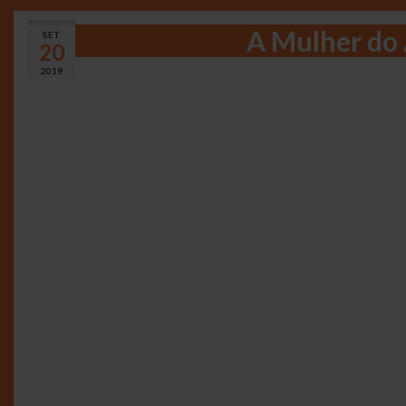
A Mulher do 
SET
20
2019