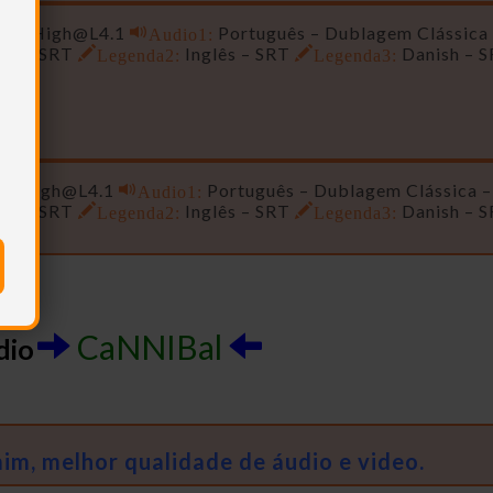
PS /
High@L4.1
Audio1:
Português – Dublagem Clássica
ês – SRT
Legenda2:
Inglês – SRT
Legenda3:
Danish – 
S /
High@L4.1
Audio1:
Português – Dublagem Clássica –
ês – SRT
Legenda2:
Inglês – SRT
Legenda3:
Danish – 
CaNNIBal
dio
m, melhor qualidade de áudio e video.