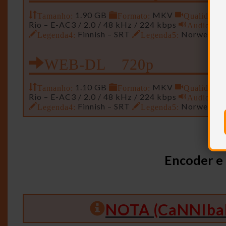
Tamanho:
1.90 GB
Formato:
MKV
Qualidade:
Rio – E-AC3 / 2.0 / 48 kHz / 224 kbps
Audio2:
In
Legenda4:
Finnish – SRT
Legenda5:
Norwegian
WEB-DL 720p
Tamanho:
1.10 GB
Formato:
MKV
Qualidade:
Rio – E-AC3 / 2.0 / 48 kHz / 224 kbps
Audio2:
In
Legenda4:
Finnish – SRT
Legenda5:
Norwegian
Encoder e
NOTA (CaNNIbal