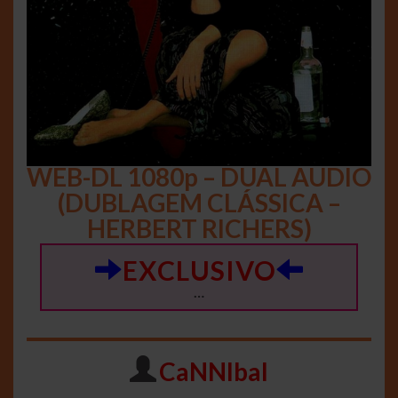
WEB-DL 1080p – DUAL AUDIO
(DUBLAGEM CLÁSSICA –
HERBERT RICHERS)
EXCLUSIVO
…
CaNNIbal