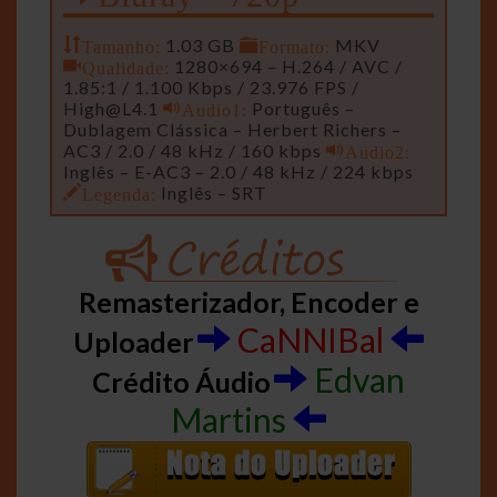
Tamanho:
1.03 GB
Formato:
MKV
Qualidade:
1280×694 – H.264 / AVC /
1.85:1 / 1.100 Kbps / 23.976 FPS /
High@L4.1
Audio1:
Português –
Dublagem Clássica – Herbert Richers –
AC3 / 2.0 / 48 kHz / 160 kbps
Audio2:
Inglês – E-AC3 – 2.0 / 48 kHz / 224 kbps
Legenda:
Inglês – SRT
Remasterizador, Encoder e
CaNNIBal
Uploader
Edvan
Crédito Áudio
Martins