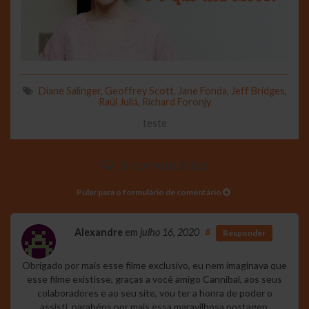
Diane Salinger
,
Geoffrey Scott
,
Jane Fonda
,
Jeff Bridges
,
Raúl Juliá
,
Richard Foronjy
teste
6 comentários
Pular para o formulário de comentário
Alexandre
em
julho 16, 2020
#
Responder
Obrigado por mais esse filme exclusivo, eu nem imaginava que
esse filme existisse, graças a você amigo Cannibal, aos seus
colaboradores e ao seu site, vou ter a honra de poder o
assisti, parabéns por mais essa maravilhosa postagen.