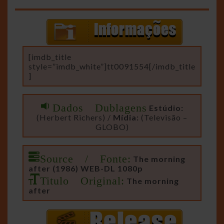
[imdb_title
style=”imdb_white”]tt0091554[/imdb_title
]
Dados Dublagens
Estúdio:
(Herbert Richers) /
Mídia:
(Televisão –
GLOBO)
Source / Fonte:
The morning
after (1986) WEB-DL 1080p
Titulo Original:
The morning
after