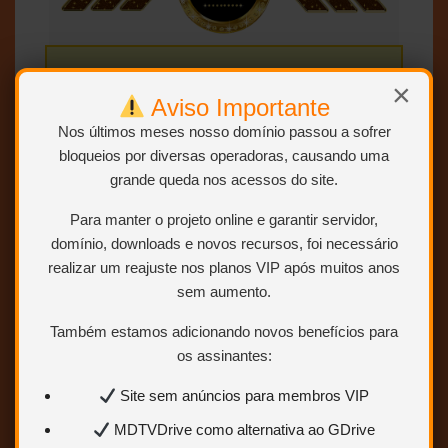
×
Todos os Tamanhos
Aviso Importante
Nos últimos meses nosso domínio passou a sofrer
SEM RAR, SEM LIMITE E DIRETO.
bloqueios por diversas operadoras, causando uma
grande queda nos acessos do site.
Para manter o projeto online e garantir servidor,
domínio, downloads e novos recursos, foi necessário
Conteúdo exclusivo para VIP
realizar um reajuste nos planos VIP após muitos anos
Você precisa ser
Usuário VIP
para
sem aumento.
visualizar os links de download.
Também estamos adicionando novos benefícios para
os assinantes:
Sem limites
Mais velocidade
Links estáveis
Site sem anúncios para membros VIP
MDTVDrive como alternativa ao GDrive
Quero ser VIP agora