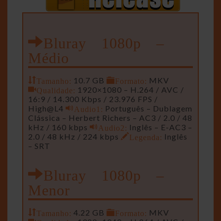
Bluray 1080p –
Médio
Tamanho:
10.7 GB
Formato:
MKV
Qualidade:
1920×1080 – H.264 / AVC /
16:9 / 14.300 Kbps / 23.976 FPS /
High@L4
Audio1:
Português – Dublagem
Clássica – Herbert Richers – AC3 / 2.0 / 48
kHz / 160 kbps
Audio2:
Inglês – E-AC3 –
2.0 / 48 kHz / 224 kbps
Legenda:
Inglês
– SRT
Bluray 1080p –
Menor
Tamanho:
4.22 GB
Formato:
MKV