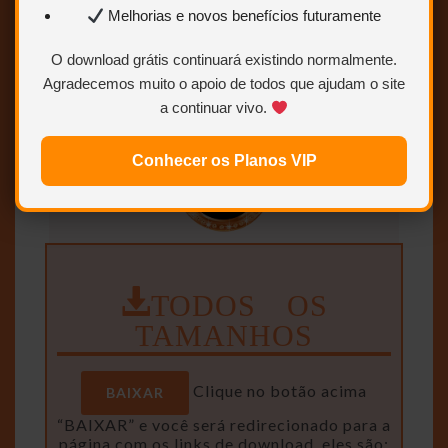
Melhorias e novos benefícios futuramente
Para saber como ser VIP ou
O download grátis continuará existindo normalmente.
Colaborador.
Clique AQUI.
Agradecemos muito o apoio de todos que ajudam o site
a continuar vivo.
Conhecer os Planos VIP
TODOS OS
TAMANHOS
Clique no botão acima
BAIXAR
“BAIXAR” e você será redirecionado para a
página com os links de download, eles são: