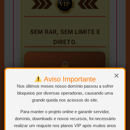
SEM RAR, SEM LIMITE E
DIRETO.
×
Aviso Importante
Conteúdo exclusivo
para VIP
Nos últimos meses nosso domínio passou a sofrer
bloqueios por diversas operadoras, causando uma
Você precisa ser
Usuário VIP
grande queda nos acessos do site.
para visualizar os links de
download.
Para manter o projeto online e garantir servidor,
domínio, downloads e novos recursos, foi necessário
Sem limites
realizar um reajuste nos planos VIP após muitos anos