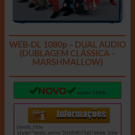
WEB-DL 1080p – DUAL AUDIO
(DUBLAGEM CLÁSSICA –
MARSHMALLOW)
NOVO
áudio 100%
[imdb_title
style=”imdb_white”]tt0090756[/imdb_title