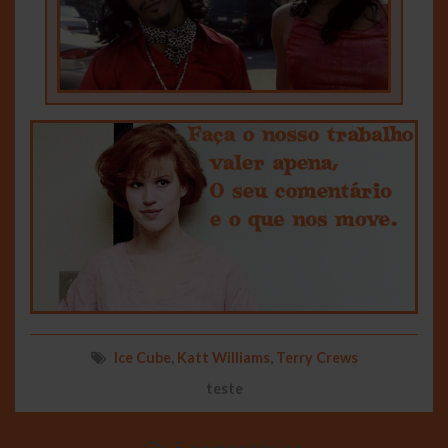
Ice Cube
,
Katt Williams
,
Terry Crews
teste