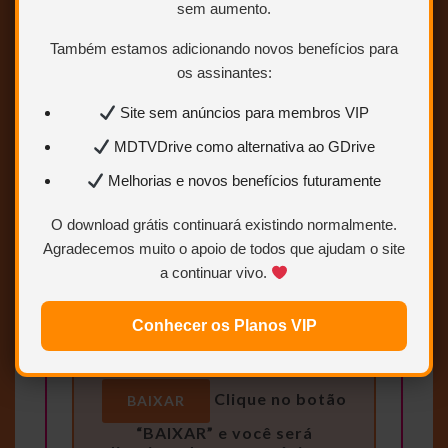
Mais velocidade
sem aumento.
Links estáveis
Também estamos adicionando novos benefícios para
os assinantes:
Quero ser VIP
agora
Site sem anúncios para membros VIP
MDTVDrive como alternativa ao GDrive
Para saber como ser VIP ou
Melhorias e novos benefícios futuramente
Colaborador.
Clique AQUI.
O download grátis continuará existindo normalmente.
Agradecemos muito o apoio de todos que ajudam o site
a continuar vivo.
Conhecer os Planos VIP
Clique no botão
BAIXAR
“BAIXAR” e você será