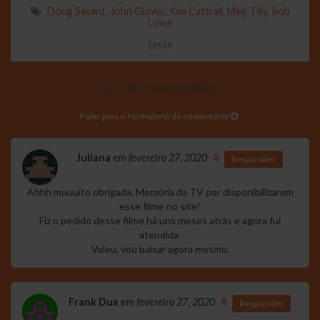
Doug Savant
,
John Glover
,
Kim Cattrall
,
Meg Tilly
,
Rob
Lowe
teste
18 comentários
Pular para o formulário de comentário
Juliana
em
fevereiro 27, 2020
#
Responder
Ahhh muuuito obrigada, Memória da TV por disponibilizarem
esse filme no site!
Fiz o pedido desse filme há uns meses atrás e agora fui
atendida.
Valeu, vou baixar agora mesmo.
Frank Dux
em
fevereiro 27, 2020
#
Responder