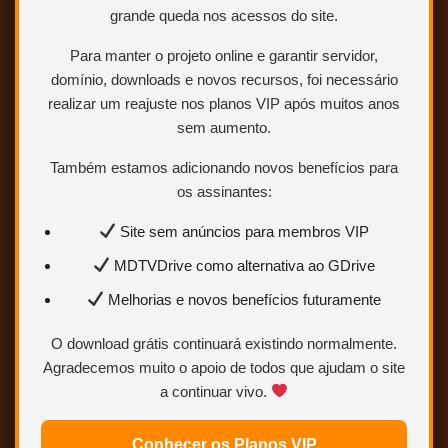
OPÇÃO 3
grande queda nos acessos do site.
OneDrive
MixDrop
Para manter o projeto online e garantir servidor,
domínio, downloads e novos recursos, foi necessário
realizar um reajuste nos planos VIP após muitos anos
APENAS BACKUP
sem aumento.
Também estamos adicionando novos benefícios para
Esse é apenas um
chomikuj
os assinantes:
arquivo de backup para reupar os
Site sem anúncios para membros VIP
servidores off.
MDTVDrive como alternativa ao GDrive
Melhorias e novos benefícios futuramente
O download grátis continuará existindo normalmente.
Variação inflada de O Suspeito, de
Agradecemos muito o apoio de todos que ajudam o site
Hitchcock, com Rob Lowe
representando o inescrupuloso mas
a continuar vivo.
atraente marido que está atrás do
dinheiro da herdeira Meg Tilly.
Conhecer os Planos VIP