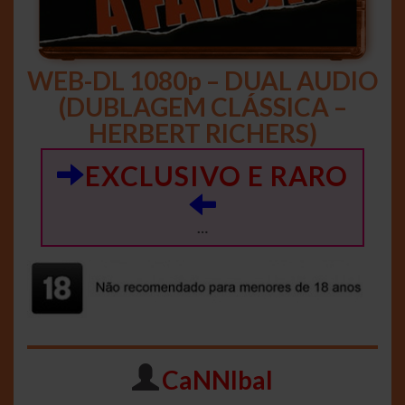
WEB-DL 1080p – DUAL AUDIO
(DUBLAGEM CLÁSSICA –
HERBERT RICHERS)
EXCLUSIVO E RARO
…
CaNNIbal