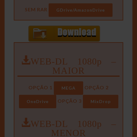
SEM RAR
GDrive/AmazonDrive
WEB-DL 1080p –
MAIOR
OPÇÃO 1
OPÇÃO 2
MEGA
OPÇÃO 3
OneDrive
MixDrop
WEB-DL 1080p –
MENOR