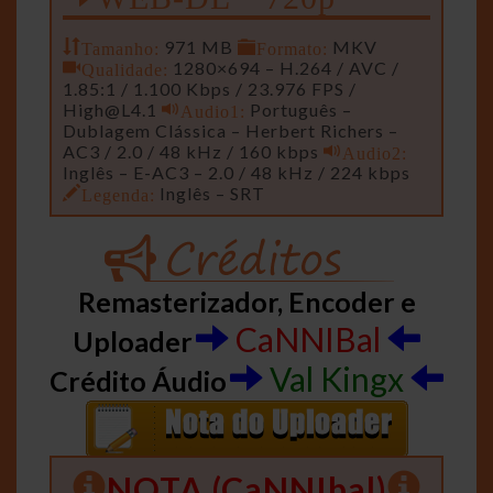
Tamanho:
971 MB
Formato:
MKV
Qualidade:
1280×694 – H.264 / AVC /
1.85:1 / 1.100 Kbps / 23.976 FPS /
High@L4.1
Audio1:
Português –
Dublagem Clássica – Herbert Richers –
AC3 / 2.0 / 48 kHz / 160 kbps
Audio2:
Inglês – E-AC3 – 2.0 / 48 kHz / 224 kbps
Legenda:
Inglês – SRT
Remasterizador, Encoder e
CaNNIBal
Uploader
Val Kingx
Crédito Áudio
NOTA (CaNNIbal)