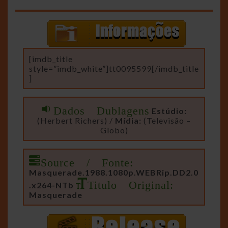
[imdb_title
style=”imdb_white”]tt0095599[/imdb_title
]
Dados Dublagens
Estúdio:
(Herbert Richers) /
Mídia:
(Televisão –
Globo)
Source / Fonte:
Masquerade.1988.1080p.WEBRip.DD2.0
Titulo Original:
.x264-NTb
Masquerade