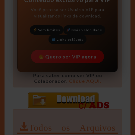
Você precisa ser
Usuário VIP
para
visualizar os links de download.
Sem limites
Mais velocidade
Links estáveis
Quero ser VIP agora
Para saber como ser VIP ou
Colaborador.
Clique AQUI.
Todos os Arquivos