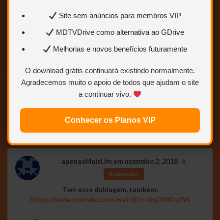
Mateus Enzo Melo
em
dezembro 2, 2018
#
Site sem anúncios para membros VIP
Responder
MDTVDrive como alternativa ao GDrive
muito bom gostei obg
esse site e bom para voce baixar filmes classico em 1080p
Melhorias e novos benefícios futuramente
http://nnm-club.me/forum/portal.php?c=6
O download grátis continuará existindo normalmente.
Agradecemos muito o apoio de todos que ajudam o site
Dantweet
em
dezembro 2, 2018
#
Responder
a continuar vivo.
Que maravilha! Seu trabalho é fantástico Cannibal!
Conhecer os Planos VIP
Obrigado por todas as rmz que faz e compartilha!
apenasMaisUm
em
dezembro 2, 2018
#
Responder
Tem essa dublagem, também:
https://www.youtube.com/watch?v=Gnj3INOc3Vs