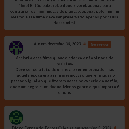
filme! Então baixarei, e depois verei, apenas para
contrariar os mimimistas de plantão, apenas pelo mimimi
mesmo. Esse filme deve ser preservado apenas por causa
desse mimi.
Ale
em
dezembro 30, 2020
#
Responder
Assisti a esse filme quando criança e não vi nada de
racistas.
Deve ser pelo fato de um negro ser empregado, mas
naquela época era assim mesmo, vão querer mudar o
passado igual ao que fizeram nessa nova serie da netflix,
onde um negro é um duque. Menos gente o que importa é
o hoje.
Diogo Fernando Torres Oliveira
em
setembro 3, 2021
#