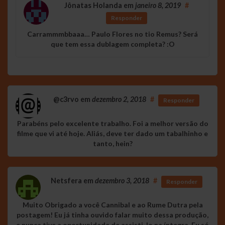
Jônatas Holanda
em
janeiro 8, 2019
#
Responder
Carrammmbbaaa… Paulo Flores no tio Remus? Será
que tem essa dublagem completa? :O
@c3rvo
em
dezembro 2, 2018
#
Responder
Parabéns pelo excelente trabalho. Foi a melhor versão do
filme que vi até hoje. Aliás, deve ter dado um tabalhinho e
tanto, hein?
Netsfera
em
dezembro 3, 2018
#
Responder
Muito Obrigado a você Cannibal e ao Rume Dutra pela
postagem! Eu já tinha ouvido falar muito dessa produção,
e nunca tive a oportunidade de assisti-lo na íntegra. Eu só