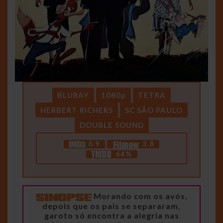
BLURAY
1080p
TETRA
HERBERT RICHERS
SC SÃO PAULO
DOUBLE SOUND
6.9
3.8
64%
Morando com os avós,
depois que os pais se separaram,
garoto só encontra a alegria nas