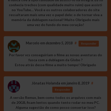
conhecia trechos (com qualidade muito ruim) que assisti
no YouTube… Você e os outros colaboradores do site
ressaltaram mais uma vez o papel dele: o de tornar viva a
memória da dublagem nacional! Muito Obrigado mais
uma vez do fundo do meu coração!
Marcelo
em
dezembro 5, 2018
#
Responder
Por favor vcs conseguiriam o filme as novas aventuras do
fusca com a dublagem da Globo ?
Estou atrás desse filme a muito tempo! Obrigado
Jônatas Holanda
em
janeiro 8, 2019
#
Responder
A versão Remux, bem como todos os arquivos com mais
de 20GB, ficam lentos quando tento rodar no meu PC.
Alguma sugestão de como posso consertar isso?