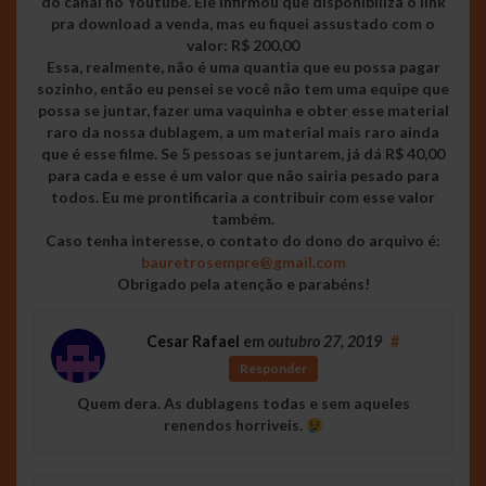
do canal no Youtube. Ele infirmou que disponibiliza o link
pra download a venda, mas eu fiquei assustado com o
valor: R$ 200,00
Essa, realmente, não é uma quantia que eu possa pagar
sozinho, então eu pensei se você não tem uma equipe que
possa se juntar, fazer uma vaquinha e obter esse material
raro da nossa dublagem, a um material mais raro ainda
que é esse filme. Se 5 pessoas se juntarem, já dá R$ 40,00
para cada e esse é um valor que não sairia pesado para
todos. Eu me prontificaria a contribuir com esse valor
também.
Caso tenha interesse, o contato do dono do arquivo é:
bauretrosempre@gmail.com
Obrigado pela atenção e parabéns!
Cesar Rafael
em
outubro 27, 2019
#
Responder
Quem dera. As dublagens todas e sem aqueles
renendos horriveis.