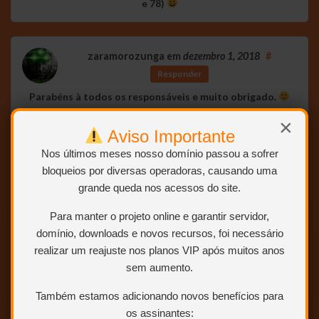
e 78)
zaramorozunga
em
dezembro 1, 2018
#
Responder
Parabéns à todos os responsáveis e muito obrigado.
×
Aviso Importante
João Batista
em
dezembro 1, 2018
#
Nos últimos meses nosso domínio passou a sofrer
Responder
bloqueios por diversas operadoras, causando uma
grande queda nos acessos do site.
Maravilhoso trabalho em equipe! Obrigado a todos!
Para manter o projeto online e garantir servidor,
domínio, downloads e novos recursos, foi necessário
Charlie
em
dezembro 2, 2018
#
Responder
realizar um reajuste nos planos VIP após muitos anos
sem aumento.
Isso é maravilhoso, Cannibal! Vocês são monstros, valeu!
Também estamos adicionando novos benefícios para
os assinantes: