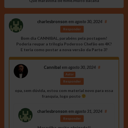
Que maravilha de filme.Muito bacana
charlesbronson
em
agosto 30, 2024
#
Responder
Bom dia CANNIBAL, parabéns pela postagem!
Poderia reupar a trilogia Poderoso Chefão em 4K?
E teria como postar a nova versão da Parte 3?
Cannibal
em
agosto 30, 2024
#
Autor
Responder
opa, sem dúvida, estou com material novo para essa
franquia, logo posto
charlesbronson
em
agosto 31, 2024
#
Responder
Maravilha, muito obrigado!!