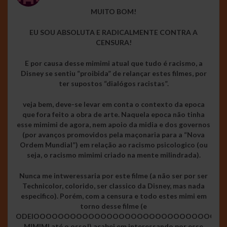
MUITO BOM!
EU SOU ABSOLUTA E RADICALMENTE CONTRA A
CENSURA!
E por causa desse mimimi atual que tudo é racismo, a
Disney se sentiu “proibida” de relançar estes filmes, por
ter supostos “dialógos racistas”.
veja bem, deve-se levar em conta o contexto da epoca
que fora feito a obra de arte. Naquela epoca não tinha
esse mimimi de agora, nem apoio da midia e dos governos
(por avanços promovidos pela maçonaria para a “Nova
Ordem Mundial”) em relação ao racismo psicologico (ou
seja, o racismo mimimi criado na mente milindrada).
Nunca me intweressaria por este filme (a não ser por ser
Technicolor, colorido, ser classico da Disney, mas nada
especifico). Porém, com a censura e todo estes mimi em
torno desse filme (e
ODEIOOOOOOOOOOOOOOOOOOOOOOOOOOOOOOO
MIMIMI até o osso!) acabei em interessando por esse