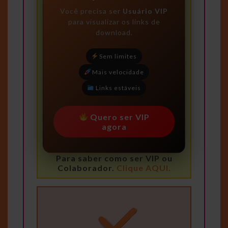
Você precisa ser
Usuário VIP
para visualizar os links de
download.
Sem limites
Mais velocidade
Links estáveis
Quero ser VIP
agora
Para saber como ser VIP ou
Colaborador.
Clique AQUI.