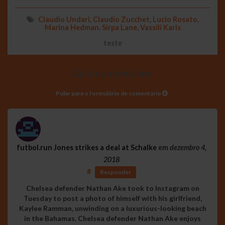
Claudio Undari
,
Claudio Zucchet
,
Lucio Rosato
,
Marina Hedman
,
Sirpa Lane
,
Vassili Karis
teste
6 comentários
Pular para o formulário de comentário
futbol.run Jones strikes a deal at Schalke
em
dezembro 4,
2018
#
Responder
Chelsea defender Nathan Ake took to Instagram on
Tuesday to post a photo of himself with his girlfriend,
Kaylee Ramman, unwinding on a luxurious-looking beach
in the Bahamas. Chelsea defender Nathan Ake enjoys