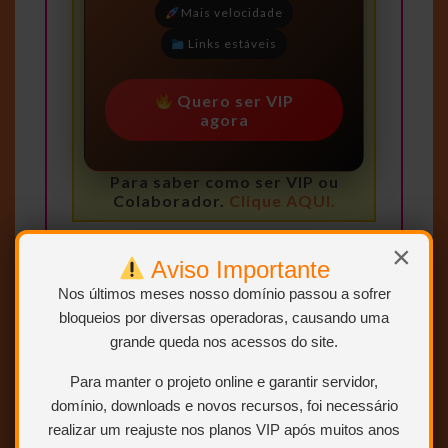
Mais velocidade
Links estáveis
Quero ser VIP
agora
Para saber como ser VIP ou
Colaborador.
Clique AQUI.
×
Aviso Importante
Nos últimos meses nosso domínio passou a sofrer
bloqueios por diversas operadoras, causando uma
grande queda nos acessos do site.
Para manter o projeto online e garantir servidor,
domínio, downloads e novos recursos, foi necessário
Clique no botão
BAIXAR
realizar um reajuste nos planos VIP após muitos anos
“BAIXAR” e você será