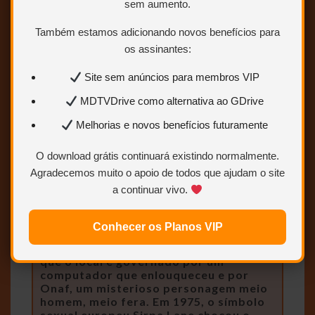
sem aumento.
redirecionado para a página com
os links de download, eles são:
Também estamos adicionando novos benefícios para
OneDrive, MEGA, GDRIVE,
os assinantes:
Uptobox e 1fichier.
Site sem anúncios para membros VIP
MDTVDrive como alternativa ao GDrive
Melhorias e novos benefícios futuramente
O download grátis continuará existindo normalmente.
Agradecemos muito o apoio de todos que ajudam o site
a continuar vivo.
Astronautas desembarcam em planeta
desconhecido durante missão espacial
Conhecer os Planos VIP
em busca de um minério raro e de
cobiçado pelos militares. Descobrem
que o local é governado por um
computador que enlouqueceu e por
Onaf, um misterioso personagem meio
homem, meio fera. Em 1975, o símbolo
sexual europeu Sirpa Lane chocou o