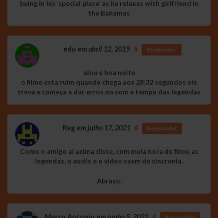
being in his ‘special place’ as he relaxes with girlfriend in
the Bahamas
edu
em
abril 12, 2019
#
Responder
alou e boa noite
o filme esta ruim quando chega aos 28:32 segundos ele
treva e começa a dar erros no som e tempo das legendas
Reg
em
julho 17, 2021
#
Responder
Como o amigo aí acima disse, com meia hora de filme as
legendas, o audio e o video saem de sincronia.
Abraço.
Marco Antonio
em
junho 5, 2022
#
Responder