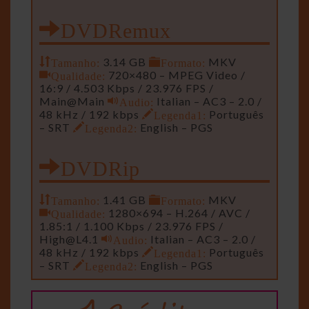
DVDRemux
Tamanho:
3.14 GB
Formato:
MKV
Qualidade:
720×480 – MPEG Video /
16:9 / 4.503 Kbps / 23.976 FPS /
Main@Main
Audio:
Italian – AC3 – 2.0 /
48 kHz / 192 kbps
Legenda1:
Português
– SRT
Legenda2:
English – PGS
DVDRip
Tamanho:
1.41 GB
Formato:
MKV
Qualidade:
1280×694 – H.264 / AVC /
1.85:1 / 1.100 Kbps / 23.976 FPS /
High@L4.1
Audio:
Italian – AC3 – 2.0 /
48 kHz / 192 kbps
Legenda1:
Português
– SRT
Legenda2:
English – PGS