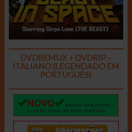
DVDREMUX + DVDRIP –
ITALIANO (LEGENDADO EM
PORTUGUÊS)
NOVO
Versão sem cortes /
Contém cenas de sexo explicito