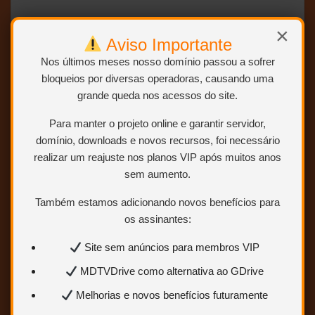
BLURAY 2160p 4K + 1080p – DUAL AUDIO
×
(DUBLAGEM CLÁSSICA – HERBERT RICHERS)
Aviso Importante
Nos últimos meses nosso domínio passou a sofrer
bloqueios por diversas operadoras, causando uma
NOVO Àudio 100%
grande queda nos acessos do site.
Para manter o projeto online e garantir servidor,
ABRIR POSTAGEM <<<
domínio, downloads e novos recursos, foi necessário
realizar um reajuste nos planos VIP após muitos anos
sem aumento.
Também estamos adicionando novos benefícios para
os assinantes:
Bad Boys 2 – 2003 – (Dual
Áudio/Dublado) – Bluray 2160p 4K +
Site sem anúncios para membros VIP
1080p
MDTVDrive como alternativa ao GDrive
Melhorias e novos benefícios futuramente