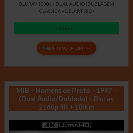
BLURAY 1080p – DUAL AUDIO (DUBLAGEM
CLÁSSICA – DELART RIO)
NOVO …
ABRIR POSTAGEM <<<
MIB – Homens de Preto – 1997 –
(Dual Áudio/Dublado) – Bluray
2160p 4K + 1080p