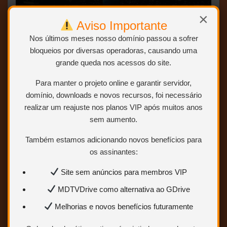
×
Aviso Importante
BLURAY 2160p 4K + 1080p – TRIAL AUDIO
Nos últimos meses nosso domínio passou a sofrer
(DUBLAGEM CLÁSSICA – MARSHMALLOW +
bloqueios por diversas operadoras, causando uma
CINEVIDEO)
grande queda nos acessos do site.
Para manter o projeto online e garantir servidor,
NOVO áudio 100%
domínio, downloads e novos recursos, foi necessário
realizar um reajuste nos planos VIP após muitos anos
sem aumento.
ABRIR POSTAGEM <<<
Também estamos adicionando novos benefícios para
os assinantes:
Site sem anúncios para membros VIP
MDTVDrive como alternativa ao GDrive
O Mistério de Candyman – 1992 –
Melhorias e novos benefícios futuramente
(Trial Áudio/Dublado) – Bluray
1080p