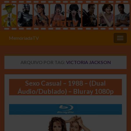
MemóriadaTV
Alter
ARQUIVO POR TAG:
VICTORIA JACKSON
Sexo Casual – 1988 – (Dual
Áudio/Dublado) – Bluray 1080p