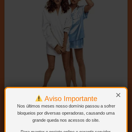
×
Aviso Importante
Nos últimos meses nosso domínio passou a sofrer
bloqueios por diversas operadoras, causando uma
grande queda nos acessos do site.
BLURAY 1080p – DUAL AUDIO
Para manter o projeto online e garantir servidor,