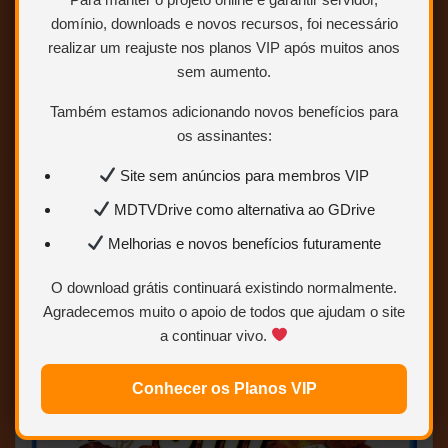
(DUBLAGEM CLÁSSICA – HERBERT
RICHERS)
domínio, downloads e novos recursos, foi necessário
realizar um reajuste nos planos VIP após muitos anos
sem aumento.
ABRIR POSTAGEM <<<
Também estamos adicionando novos benefícios para
os assinantes:
Site sem anúncios para membros VIP
MDTVDrive como alternativa ao GDrive
O Vidiota – 1989 – (Dual
Melhorias e novos benefícios futuramente
Áudio/Dublado) – Bluray 1080
O download grátis continuará existindo normalmente.
Agradecemos muito o apoio de todos que ajudam o site
a continuar vivo.
Conhecer os Planos VIP