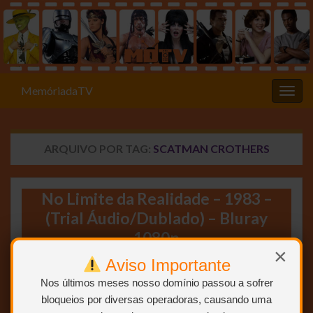
MemóriadaTV
Alter
ARQUIVO POR TAG:
SCATMAN CROTHERS
No Limite da Realidade – 1983 –
(Trial Áudio/Dublado) – Bluray
1080p
×
Aviso Importante
Nos últimos meses nosso domínio passou a sofrer
bloqueios por diversas operadoras, causando uma