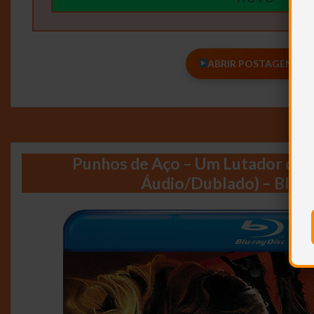
ABRIR POSTAGEM <<<
Punhos de Aço – Um Lutador de R
Áudio/Dublado) – Blur