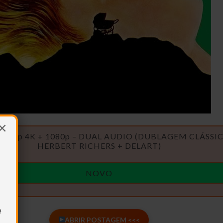
×
2160p 4K + 1080p – DUAL AUDIO (DUBLAGEM CLÁSSIC
HERBERT RICHERS + DELART)
NOVO
e
ABRIR POSTAGEM <<<