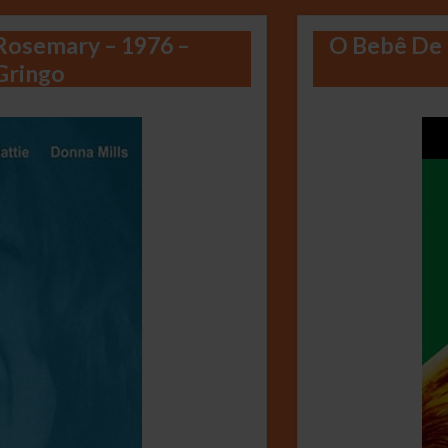
 Rosemary – 1976 –
O Bebê De 
Gringo