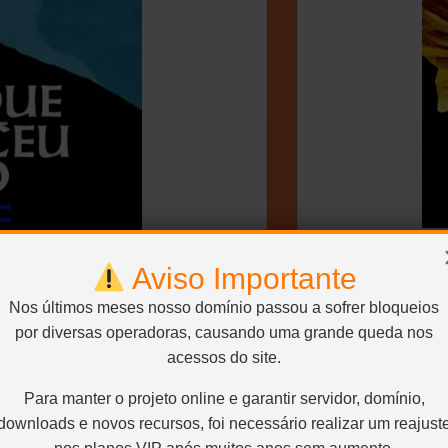
Aviso Importante
BLURAY 
Nos últimos meses nosso domínio passou a sofrer bloqueios
por diversas operadoras, causando uma grande queda nos
acessos do site.
O EM PORTUGUÊS)
Para manter o projeto online e garantir servidor, domínio,
downloads e novos recursos, foi necessário realizar um reajust