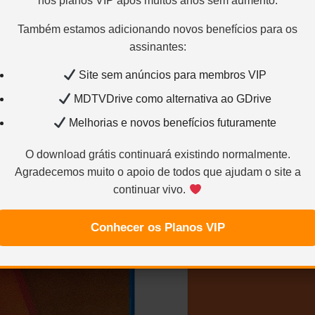
nos planos VIP após muitos anos sem aumento.
Também estamos adicionando novos benefícios para os
assinantes:
Site sem anúncios para membros VIP
MDTVDrive como alternativa ao GDrive
Melhorias e novos benefícios futuramente
O download grátis continuará existindo normalmente.
ua – 1980 – (Dual
Agradecemos muito o apoio de todos que ajudam o site a
ay 1080p
continuar vivo.
Conhecer os Planos VIP