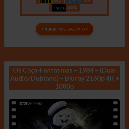
6.5
3.4
66%
ABRIR POSTAGEM <<<
Os Caça-Fantasmas – 1984 – (Dual
Áudio/Dublado) – Bluray 2160p 4K +
1080p