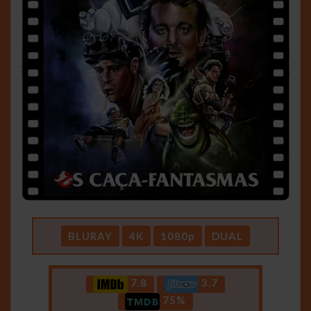
BLURAY
4K
1080p
DUAL
7.8
3.7
75%