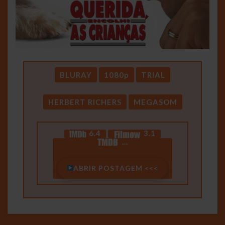
BLURAY
1080p
TRIAL
HERBERT RICHERS
MEGASOM
6.4
3.1
…
ABRIR POSTAGEM <<<