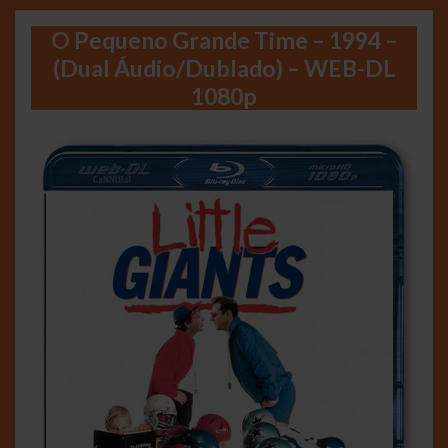
O Pequeno Grande Time – 1994 –
(Dual Áudio/Dublado) – WEB-DL
1080p