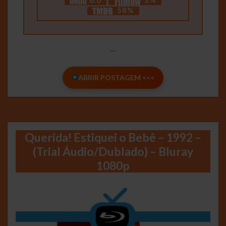
58%
…
ABRIR POSTAGEM <<<
Querida! Estiquei o Bebê – 1992 –
(Trial Áudio/Dublado) – Bluray
1080p