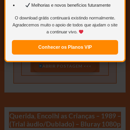
Melhorias e novos benefícios futuramente
BLURAY
1080p
TRIAL
O download grátis continuará existindo normalmente.
Agradecemos muito o apoio de todos que ajudam o site
HERBERT RICHERS
MEGA SOM
a continuar vivo.
Conhecer os Planos VIP
4.9
2.7
ABRIR POSTAGEM <<<
Querida, Encolhi as Crianças – 1989 –
(Trial àudio/Dublado) – Bluray 1080p