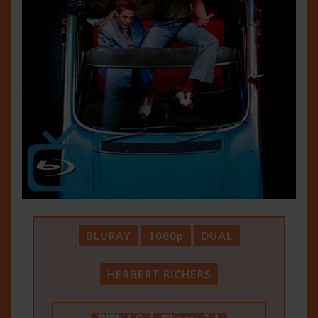
BLURAY
1080p
DUAL
HERBERT RICHERS
6.0
3.4