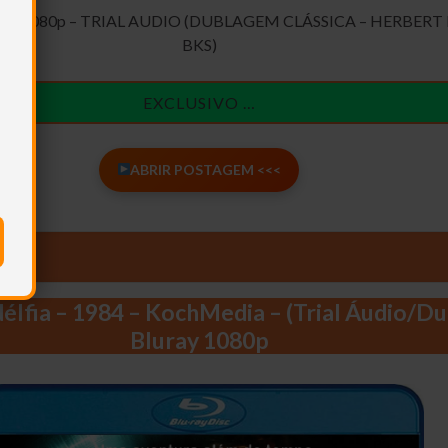
K + 1080p – TRIAL AUDIO (DUBLAGEM CLÁSSICA – HERBERT 
BKS)
EXCLUSIVO …
ABRIR POSTAGEM <<<
délfia – 1984 – KochMedia – (Trial Áudio/Du
Bluray 1080p