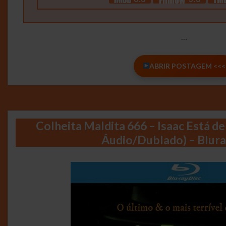
…
ABRIR POSTAGEM <<<
Colheita Maldita 666 – Isaac Está de
Áudio/Dublado) – Blur