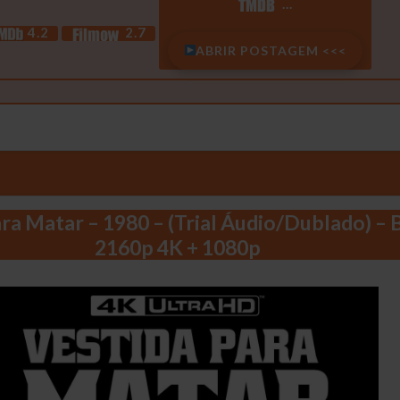
…
4.2
2.7
ABRIR POSTAGEM <<<
ra Matar – 1980 – (Trial Áudio/Dublado) – 
2160p 4K + 1080p