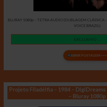
BLURAY 1080p – TETRA AUDIO (DUBLAGEM CLÁSSICA –
VOICE BRAZIL)
EXCLUSIVO …
ABRIR POSTAGEM <<<
Projeto Filadélfia – 1984 – DigiDreams
– Bluray 1080p