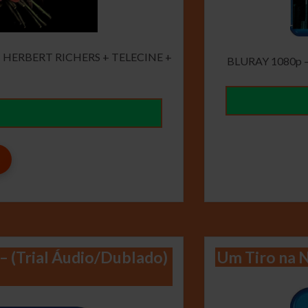
 HERBERT RICHERS + TELECINE +
BLURAY 1080p 
 – (Trial Áudio/Dublado)
Um Tiro na N