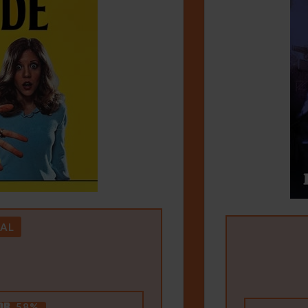
AL
58%