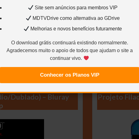
BLURAY 2160p 4
Site sem anúncios para membros VIP
LÁSSICA – DUBLAVIDEO)
MDTVDrive como alternativa ao GDrive
Melhorias e novos benefícios futuramente
O download grátis continuará existindo normalmente.
Agradecemos muito o apoio de todos que ajudam o site a
continuar vivo.
Conhecer os Planos VIP
udio/Dublado) – Bluray
Projeto Fila
p