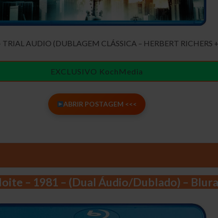
– TRIAL AUDIO (DUBLAGEM CLÁSSICA – HERBERT RICHERS 
EXCLUSIVO KochMedia
ABRIR POSTAGEM <<<
oite – 1981 – (Dual Áudio/Dublado) – Blur