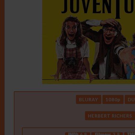
BLURAY
1080p
DU
HERBERT RICHERS
6.8
3.8