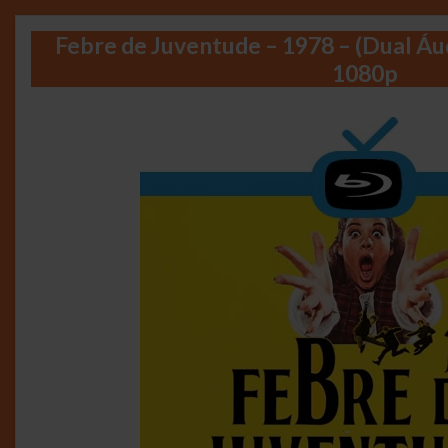
Febre de Juventude – 1978 – (Dual Áu
1080p