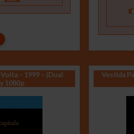
 Volta – 1999 – (Dual
Vestida Pa
ay 1080p