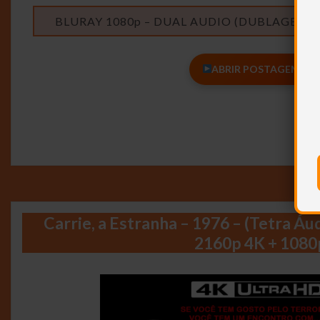
BLURAY 1080p – DUAL AUDIO (DUBLAGEM C
ABRIR POSTAGEM <<<
Carrie, a Estranha – 1976 – (Tetra Á
2160p 4K + 1080