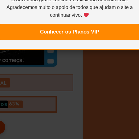
Agradecemos muito o apoio de todos que ajudam o site a
continuar vivo.
Conhecer os Planos VIP
IAL
63%