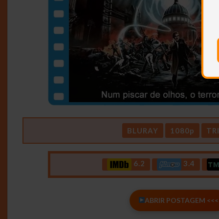
BLURAY
1080p
TR
6.2
3.4
ABRIR POSTAGEM <<<