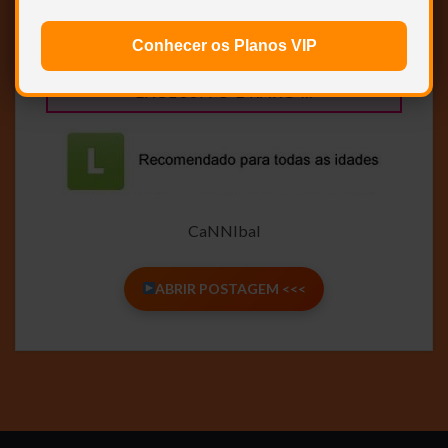
WEB-DL 1080p – DUAL AUDIO (DUBLAGEM
CLÁSSICA – DUBLAVIDEO SP)
Conhecer os Planos VIP
EXCLUSIVO E RARO …
CaNNIbal
ABRIR POSTAGEM <<<