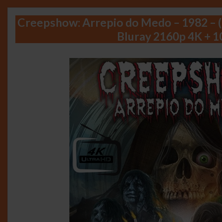
Creepshow: Arrepio do Medo – 1982 – 
Bluray 2160p 4K + 