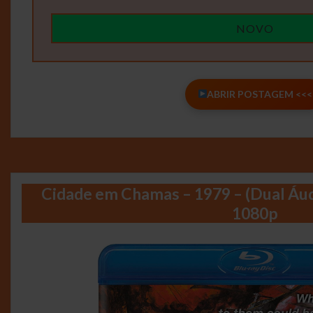
NOVO
ABRIR POSTAGEM <<<
Cidade em Chamas – 1979 – (Dual Áu
1080p