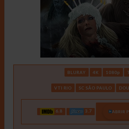
BLURAY
4K
1080p
VTI RIO
SC SÃO PAULO
DOU
6.8
3.7
ABRIR 