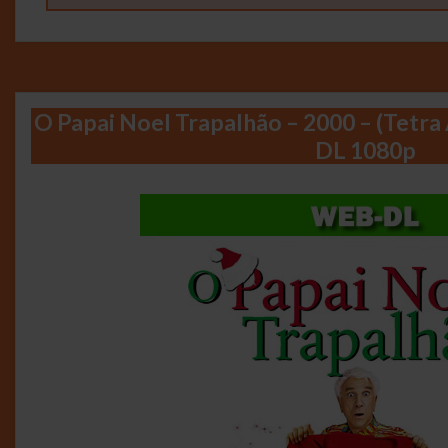
O Papai Noel Trapalhão – 2000 – (Tetr
DL 1080p