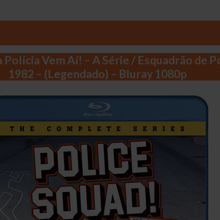
 Polícia Vem Aí! – A Série / Esquadrão de Po
1982 – (Legendado) – Bluray 1080p