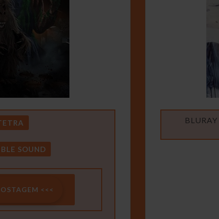
BLURAY 
TETRA
BLE SOUND
POSTAGEM <<<