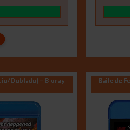
dio/Dublado) – Bluray
Baile de F