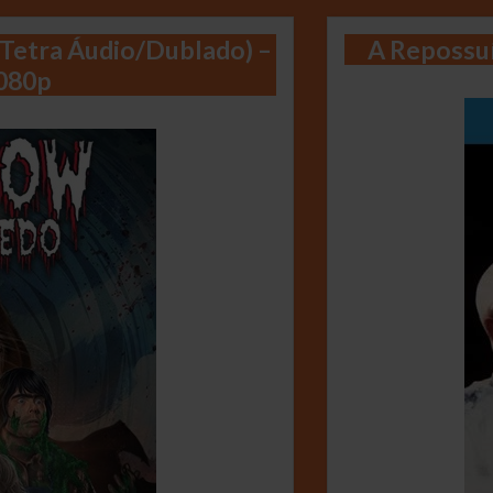
(Tetra Áudio/Dublado) –
A Repossuí
1080p