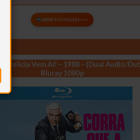
ABRIR POSTAGEM <<<
 a Polícia Vem Aí! – 1988 – (Dual Áudio/Du
Bluray 1080p