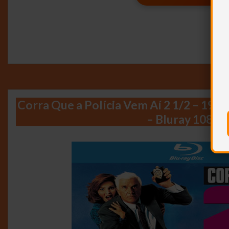
Corra Que a Polícia Vem Aí 2 1/2 – 199
– Bluray 1080p