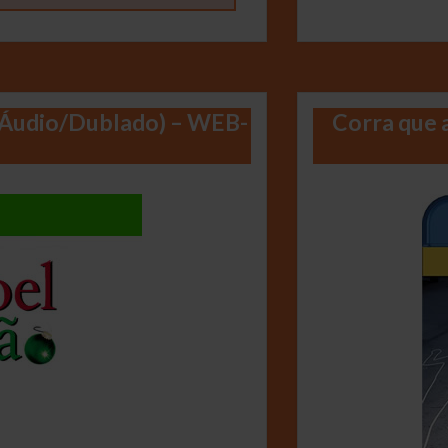
a Áudio/Dublado) – WEB-
Corra que a