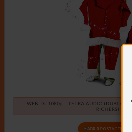
WEB-DL 1080p – TETRA AUDIO (DUBLAGE
RICHERS)
ABRIR POSTAGEM <<<