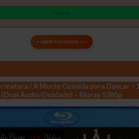
NOVO
ABRIR POSTAGEM <<<
ormatura / A Morte Convida para Dançar – 
(Dual Áudio/Dublado) – Bluray 1080p