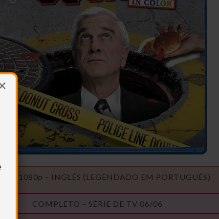
×
e
RAY 1080p – INGLÊS (LEGENDADO EM PORTUGUÊS)
COMPLETO – SÉRIE DE TV 06/06