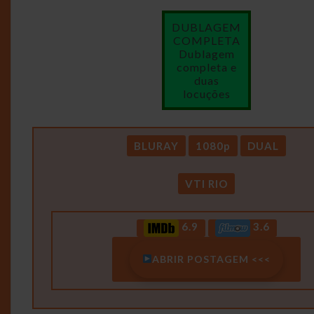
DUBLAGEM
COMPLETA
Dublagem
completa e
duas
locuções
BLURAY
1080p
DUAL
VTI RIO
6.9
3.6
ABRIR POSTAGEM <<<