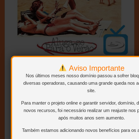
Aviso Importante
BLURAY
1080p
DUAL
Nos últimos meses nosso domínio passou a sofrer bloq
diversas operadoras, causando uma grande queda nos 
TELECINE
site.
Para manter o projeto online e garantir servidor, domínio,
6.3
3.3
novos recursos, foi necessário realizar um reajuste nos 
61%
após muitos anos sem aumento.
Também estamos adicionando novos benefícios para os a