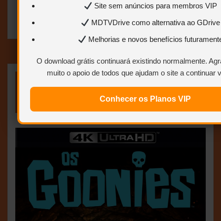
Site sem anúncios para membros VIP
ABRIR POSTAGEM <<<
MDTVDrive como alternativa ao GDrive
Melhorias e novos benefícios futurament
O download grátis continuará existindo normalmente. A
muito o apoio de todos que ajudam o site a continuar 
Os Goonies – 1985 – (Dual
Áudio/Dublado) – Bluray 2160p 4K +
Conhecer os Planos VIP
1080p