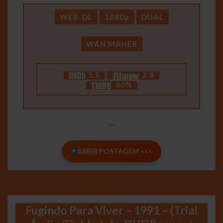
WEB-DL
1080p
DUAL
WAN MAHER
5.5
2.8
60%
…
ABRIR POSTAGEM <<<
Fugindo Para Viver – 1991 – (Trial