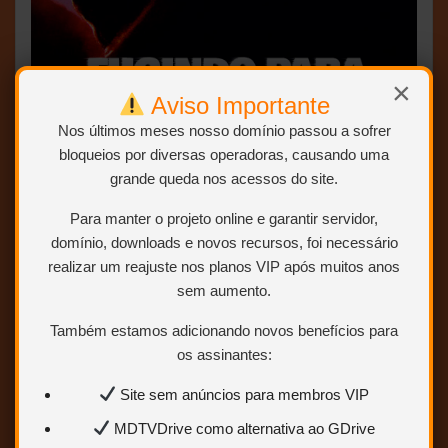
×
Aviso Importante
Nos últimos meses nosso domínio passou a sofrer
bloqueios por diversas operadoras, causando uma
grande queda nos acessos do site.
Para manter o projeto online e garantir servidor,
DVDREMUX + DVDRIP – TRIAL AUDIO (DUBLAGEM
domínio, downloads e novos recursos, foi necessário
CLÁSSICA – MEGASOM + HERBERT RICHERS)
realizar um reajuste nos planos VIP após muitos anos
sem aumento.
DUBLAGEM MEGASOM RARISSIMA E
Também estamos adicionando novos benefícios para
EXCLUSIVA …
os assinantes:
Site sem anúncios para membros VIP
ABRIR POSTAGEM <<<
MDTVDrive como alternativa ao GDrive