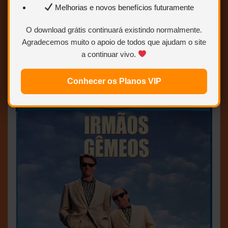
Melhorias e novos benefícios futuramente
O download grátis continuará existindo normalmente.
Agradecemos muito o apoio de todos que ajudam o site
Irmãos Gêmeos – 1988 – (Dual
a continuar vivo.
Áudio/Dublado) – Bluray 1080p
Conhecer os Planos VIP