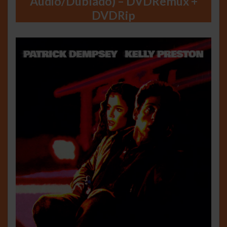
Áudio/Dublado) – DVDRemux +
DVDRip