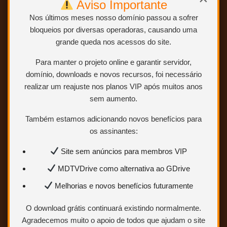
BLURAY 1080p – TRIAL AUDIO (DUBLAGEM
Aviso Importante
CLÁSSICA – HERBERT RICHERS + VTI RIO)
Nos últimos meses nosso domínio passou a sofrer
bloqueios por diversas operadoras, causando uma
grande queda nos acessos do site.
EXCLUSIVO …
Para manter o projeto online e garantir servidor,
domínio, downloads e novos recursos, foi necessário
ABRIR POSTAGEM <<<
realizar um reajuste nos planos VIP após muitos anos
sem aumento.
Também estamos adicionando novos benefícios para
os assinantes:
Lady Jane – Uma História Verdadeira
Site sem anúncios para membros VIP
– 1986 – (Dual Áudio/Dublado) –
MDTVDrive como alternativa ao GDrive
WEB-DL 1080p
Melhorias e novos benefícios futuramente
O download grátis continuará existindo normalmente.
Agradecemos muito o apoio de todos que ajudam o site