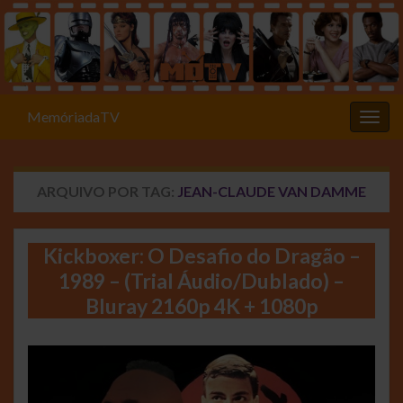
MemóriadaTV
Alter
ARQUIVO POR TAG:
JEAN-CLAUDE VAN DAMME
Kickboxer: O Desafio do Dragão –
1989 – (Trial Áudio/Dublado) –
Bluray 2160p 4K + 1080p