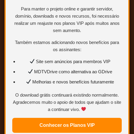
Para manter o projeto online e garantir servidor,
domínio, downloads e novos recursos, foi necessário
realizar um reajuste nos planos VIP após muitos anos
sem aumento.
Também estamos adicionando novos benefícios para
os assinantes:
Site sem anúncios para membros VIP
BLURAY 1080p – DUAL AUDIO (DUBLAGEM
MDTVDrive como alternativa ao GDrive
CLÁSSICA – VISUAL PRODUÇÕES)
Melhorias e novos benefícios futuramente
NOVO Duas versões de bluray + áudio
O download grátis continuará existindo normalmente.
100%
Agradecemos muito o apoio de todos que ajudam o site
a continuar vivo.
ABRIR POSTAGEM <<<
Conhecer os Planos VIP