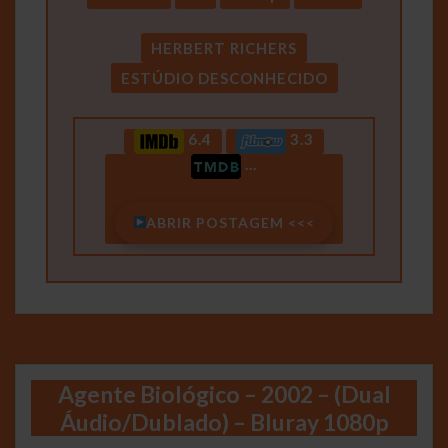
HERBERT RICHERS
ESTÚDIO DESCONHECIDO
6.4
3.3
…
ABRIR POSTAGEM <<<
Agente Biológico – 2002 – (Dual
Áudio/Dublado) – Bluray 1080p