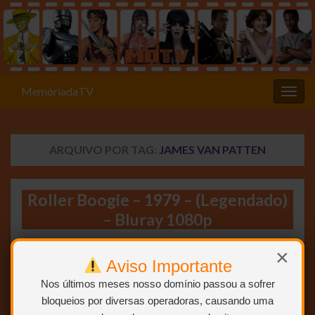
MemóriadaTV
Alter
ARQUIVO POR TAG:
JAMES VAN PATTEN
Roller Boogie – 1979 – (Legendado)
– Bluray 1080p
×
Aviso Importante
Nos últimos meses nosso domínio passou a sofrer
bloqueios por diversas operadoras, causando uma